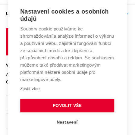
Podpora excelence
Závěrečné práce
Studium bez bariér
Zpracování osobních údajů uchazečů o studium
Firemní spolupráce
Nastavení cookies a osobních
Mezinárodní vědecká rada
O UNIVERZITĚ
Doktorské studium
Podpora podnikání
E-přihláška
údajů
Zahraniční spolupráce
Systém zajišťování kvality výzkumu
Profil univerzity
Soubory cookie používáme ke
Spolupráce se školami
Vysoké
Výzkumné infrastruktury
shromažďování a analýze informací o výkonu
Udržitelná univerzita
učení
Služby univerzity
Transfer znalostí
a používání webu, zajištění fungování funkcí
technické
Podnikavá univerzita / ContriBUTe
Mezinárodní dohody
ze sociálních médií a ke zlepšení a
Open Science
v
Bezpečná univerzita
přizpůsobení obsahu a reklam. Se souhlasem
Univerzitní sítě
Brně
Projekty
můžeme také předávat marketingovým
VYSOKÉ UČENÍ TECHNICKÉ V BRNĚ
Vyznamenání
platformám některé osobní údaje pro
Projekty ze strukturálních fondů
Antonínská 548/1
www.vut.cz
marketingové účely.
Organizační struktura
602 00 Brno
vut@vutbr.cz
Specifický výzkum
Zjistit více
Úřední deska
Ochrana osobních údajů
POVOLIT VŠE
(externí
Pracovní příležitosti
Nastavení
odkaz)
Podpora a rozvoj zaměstnanců a studujících