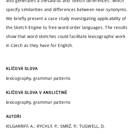
also generates a thesaurus and 'sketch differences', which
specify similarities and differences between near-synonyms.
We briefly present a case study investigating applicability of
the Sketch Engine to free word-order languages. The results
show that word sketches could facilitate lexicographic work
in Czech as they have for English.
KLÍČOVÁ SLOVA
lexicography, grammar patterns
KLÍČOVÁ SLOVA V ANGLIČTINĚ
lexicography, grammar patterns
AUTOŘI
KILGARRIFF, A.; RYCHLÝ, P.; SMRŽ, P.; TUGWELL, D.