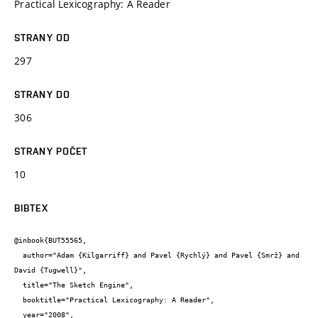
Practical Lexicography: A Reader
STRANY OD
297
STRANY DO
306
STRANY POČET
10
BIBTEX
@inbook{BUT55565,

  author="Adam {Kilgarriff} and Pavel {Rychlý} and Pavel {Smrž} and 
David {Tugwell}",

  title="The Sketch Engine",

  booktitle="Practical Lexicography: A Reader",

  year="2008",
