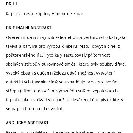
DRUH
Kapitola, resp. kapitoly v odborné knize
ORIGINÁLNÍ ABSTRAKT
Ověření možnosti využití železitého konvertorového kalu jako
taviva a barviva pro výrobu klinkeru, resp. lícových cihel z
poštorenského jílu. Tyto kaly zastupovaly přítomnost
skelných střepů v surovinové směsi, které byly použity dříve.
Vysoký obsah sloučenin železa dává možnost vytvoření
eutektických tavenin, čímž se usnadňuje proces slinování
střepu (cílem je dosažení výrazného snížení vypalovacích
teplot). Jako ostřiva bylo použito slévárenského písku, který
se již pro tento účel osvědčil.
ANGLICKÝ ABSTRAKT
Recycling possibility of the sewage treatment sludge as an