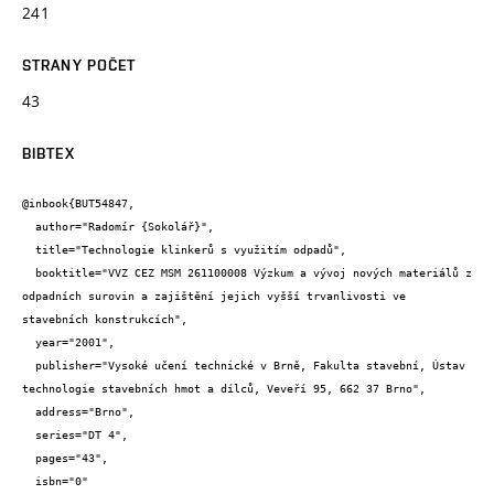
241
STRANY POČET
43
BIBTEX
@inbook{BUT54847,

  author="Radomír {Sokolář}",

  title="Technologie klinkerů s využitím odpadů",

  booktitle="VVZ CEZ MSM 261100008 Výzkum a vývoj nových materiálů z 
odpadních surovin a zajištění jejich vyšší trvanlivosti ve 
stavebních konstrukcích",

  year="2001",

  publisher="Vysoké učení technické v Brně, Fakulta stavební, Ústav 
technologie stavebních hmot a dílců, Veveří 95, 662 37 Brno",

  address="Brno",

  series="DT 4",

  pages="43",

  isbn="0"
