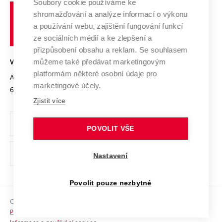
Soubory cookie používáme ke
Spolupráce se školami
Vysoké
Výzkumné infrastruktury
shromažďování a analýze informací o výkonu
Udržitelná univerzita
učení
Služby univerzity
Transfer znalostí
a používání webu, zajištění fungování funkcí
technické
Podnikavá univerzita / ContriBUTe
Mezinárodní dohody
ze sociálních médií a ke zlepšení a
Open Science
v
Bezpečná univerzita
přizpůsobení obsahu a reklam. Se souhlasem
Univerzitní sítě
Brně
Projekty
můžeme také předávat marketingovým
VYSOKÉ UČENÍ TECHNICKÉ V BRNĚ
Vyznamenání
platformám některé osobní údaje pro
Projekty ze strukturálních fondů
Antonínská 548/1
www.vut.cz
marketingové účely.
Organizační struktura
602 00 Brno
vut@vutbr.cz
Specifický výzkum
Zjistit více
Úřední deska
Ochrana osobních údajů
POVOLIT VŠE
(externí
Pracovní příležitosti
Nastavení
odkaz)
Podpora a rozvoj zaměstnanců a studujících
Povolit pouze nezbytné
Rovné příležitosti
Copyright © 2026 VUT
Sociální bezpečí
Prohlášení o přístupnosti
HR Award