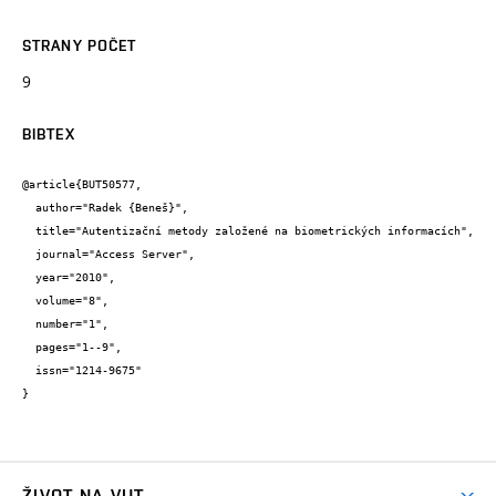
STRANY POČET
9
BIBTEX
@article{BUT50577,

  author="Radek {Beneš}",

  title="Autentizační metody založené na biometrických informacích",

  journal="Access Server",

  year="2010",

  volume="8",

  number="1",

  pages="1--9",

  issn="1214-9675"

}
ŽIVOT NA VUT