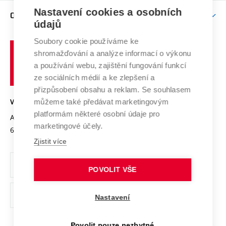
Zpracování osobních údajů uchazečů o studium
Firemní spolupráce
Nastavení cookies a osobních
Mezinárodní vědecká rada
O UNIVERZITĚ
Doktorské studium
Podpora podnikání
E-přihláška
údajů
Zahraniční spolupráce
Systém zajišťování kvality výzkumu
Profil univerzity
Soubory cookie používáme ke
Spolupráce se školami
Vysoké
Výzkumné infrastruktury
shromažďování a analýze informací o výkonu
Udržitelná univerzita
učení
Služby univerzity
Transfer znalostí
a používání webu, zajištění fungování funkcí
technické
Podnikavá univerzita / ContriBUTe
Mezinárodní dohody
ze sociálních médií a ke zlepšení a
Open Science
v
Bezpečná univerzita
přizpůsobení obsahu a reklam. Se souhlasem
Univerzitní sítě
Brně
Projekty
můžeme také předávat marketingovým
VYSOKÉ UČENÍ TECHNICKÉ V BRNĚ
Vyznamenání
platformám některé osobní údaje pro
Projekty ze strukturálních fondů
Antonínská 548/1
www.vut.cz
marketingové účely.
Organizační struktura
602 00 Brno
vut@vutbr.cz
Specifický výzkum
Zjistit více
Úřední deska
Ochrana osobních údajů
POVOLIT VŠE
(externí
Pracovní příležitosti
Nastavení
odkaz)
Podpora a rozvoj zaměstnanců a studujících
Povolit pouze nezbytné