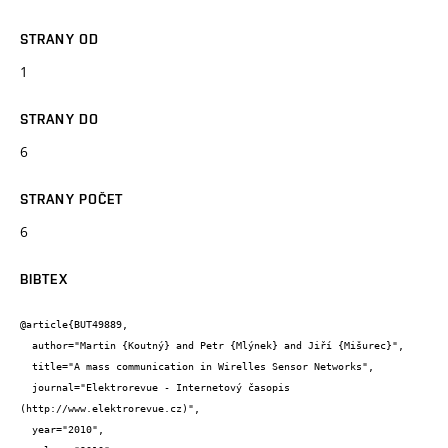
STRANY OD
1
STRANY DO
6
STRANY POČET
6
BIBTEX
@article{BUT49889,

  author="Martin {Koutný} and Petr {Mlýnek} and Jiří {Mišurec}",

  title="A mass communication in Wirelles Sensor Networks",

  journal="Elektrorevue - Internetový časopis 
(http://www.elektrorevue.cz)",

  year="2010",
