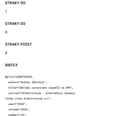
STRANY OD
1
STRANY DO
8
STRANY POČET
8
BIBTEX
@article{BUT49378,

  author="Ondřej {Morský}",

  title="Základy zpracování signálů na GPU",

  journal="Elektrorevue - Internetový časopis 
(http://www.elektrorevue.cz)",

  year="2010",

  volume="2010",

  number="13",
