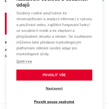
O UNIVERZITĚ
Doktorské studium
Podpora podnikání
E-přihláška
údajů
Zahraniční spolupráce
Systém zajišťování kvality výzkumu
Profil univerzity
Soubory cookie používáme ke
Spolupráce se školami
Vysoké
Výzkumné infrastruktury
shromažďování a analýze informací o výkonu
Udržitelná univerzita
učení
Služby univerzity
Transfer znalostí
a používání webu, zajištění fungování funkcí
technické
Podnikavá univerzita / ContriBUTe
Mezinárodní dohody
ze sociálních médií a ke zlepšení a
Open Science
v
Bezpečná univerzita
přizpůsobení obsahu a reklam. Se souhlasem
Univerzitní sítě
Brně
Projekty
můžeme také předávat marketingovým
VYSOKÉ UČENÍ TECHNICKÉ V BRNĚ
Vyznamenání
platformám některé osobní údaje pro
Projekty ze strukturálních fondů
Antonínská 548/1
www.vut.cz
marketingové účely.
Organizační struktura
602 00 Brno
vut@vutbr.cz
Specifický výzkum
Zjistit více
Úřední deska
Ochrana osobních údajů
POVOLIT VŠE
(externí
Pracovní příležitosti
Nastavení
odkaz)
Podpora a rozvoj zaměstnanců a studujících
Povolit pouze nezbytné
Rovné příležitosti