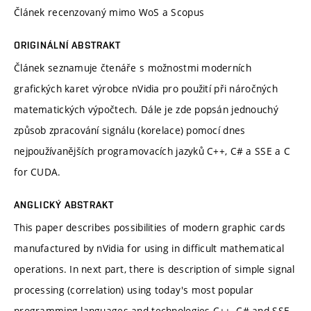
Článek recenzovaný mimo WoS a Scopus
ORIGINÁLNÍ ABSTRAKT
Článek seznamuje čtenáře s možnostmi moderních
grafických karet výrobce nVidia pro použití při náročných
matematických výpočtech. Dále je zde popsán jednouchý
způsob zpracování signálu (korelace) pomocí dnes
nejpoužívanějších programovacích jazyků C++, C# a SSE a C
for CUDA.
ANGLICKÝ ABSTRAKT
This paper describes possibilities of modern graphic cards
manufactured by nVidia for using in difficult mathematical
operations. In next part, there is description of simple signal
processing (correlation) using today's most popular
programming languages and technologies C++, C# and SSE