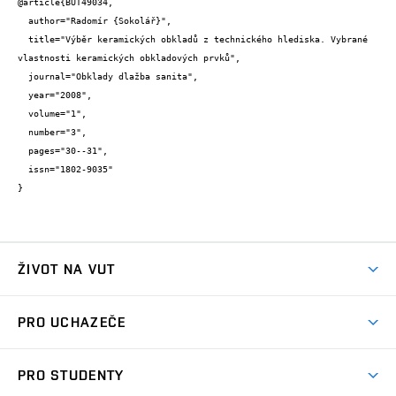
@article{BUT49034,

  author="Radomír {Sokolář}",

  title="Výběr keramických obkladů z technického hlediska. Vybrané 
vlastnosti keramických obkladových prvků",

  journal="Obklady dlažba sanita",

  year="2008",

  volume="1",

  number="3",

  pages="30--31",

  issn="1802-9035"

}
ŽIVOT NA VUT
Atmosféra VUT
PRO UCHAZEČE
Prostory školy
Proč na VUT
Koleje
PRO STUDENTY
Studijní programy