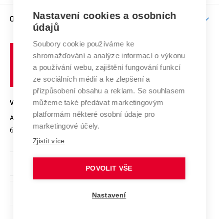
Závěrečné práce
Studium bez bariér
Zpracování osobních údajů uchazečů o studium
Firemní spolupráce
Nastavení cookies a osobních
Mezinárodní vědecká rada
O UNIVERZITĚ
Doktorské studium
Podpora podnikání
E-přihláška
údajů
Zahraniční spolupráce
Systém zajišťování kvality výzkumu
Profil univerzity
Soubory cookie používáme ke
Spolupráce se školami
Vysoké
Výzkumné infrastruktury
shromažďování a analýze informací o výkonu
Udržitelná univerzita
učení
Služby univerzity
Transfer znalostí
a používání webu, zajištění fungování funkcí
technické
Podnikavá univerzita / ContriBUTe
Mezinárodní dohody
ze sociálních médií a ke zlepšení a
Open Science
v
Bezpečná univerzita
přizpůsobení obsahu a reklam. Se souhlasem
Univerzitní sítě
Brně
Projekty
můžeme také předávat marketingovým
VYSOKÉ UČENÍ TECHNICKÉ V BRNĚ
Vyznamenání
platformám některé osobní údaje pro
Projekty ze strukturálních fondů
Antonínská 548/1
www.vut.cz
marketingové účely.
Organizační struktura
602 00 Brno
vut@vutbr.cz
Specifický výzkum
Zjistit více
Úřední deska
Ochrana osobních údajů
POVOLIT VŠE
(externí
Pracovní příležitosti
Nastavení
odkaz)
Podpora a rozvoj zaměstnanců a studujících