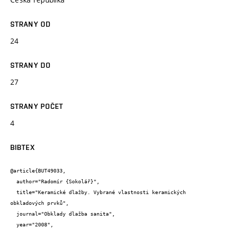
STRANY OD
24
STRANY DO
27
STRANY POČET
4
BIBTEX
@article{BUT49033,

  author="Radomír {Sokolář}",

  title="Keramické dlažby. Vybrané vlastnosti keramických 
obkladových prvků",

  journal="Obklady dlažba sanita",

  year="2008",
