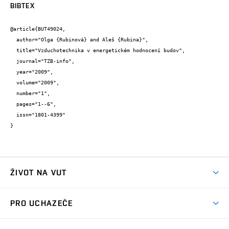
BIBTEX
@article{BUT49024,

  author="Olga {Rubinová} and Aleš {Rubina}",

  title="Vzduchotechnika v energetickém hodnocení budov",

  journal="TZB-info",

  year="2009",

  volume="2009",

  number="1",

  pages="1--6",

  issn="1801-4399"

}
ŽIVOT NA VUT
Atmosféra VUT
PRO UCHAZEČE
Prostory školy
Proč na VUT