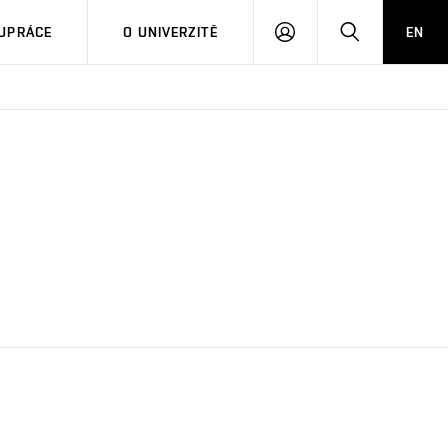
PŘIHLÁSIT
HLEDAT
UPRÁCE
O UNIVERZITĚ
EN
SE