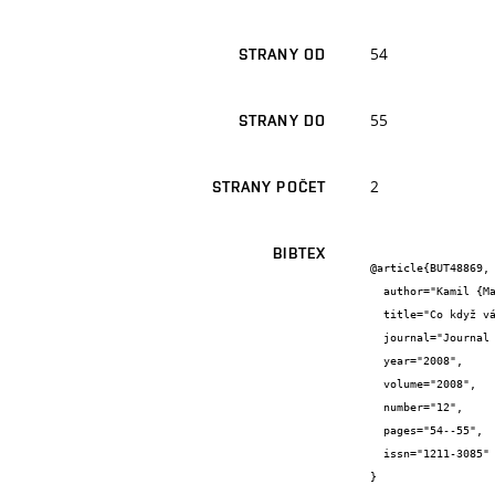
54
STRANY OD
55
STRANY DO
2
STRANY POČET
BIBTEX
@article{BUT48869,

  author="Kamil {Malinka} and Peter {Pecho}",

  title="Co když vás sledují?",

  journal="Journal CONNECT!",

  year="2008",

  volume="2008",

  number="12",

  pages="54--55",

  issn="1211-3085"

}