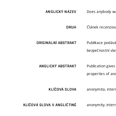
Does anybody wa
ANGLICKÝ NÁZEV
Článek recenzo
DRUH
Publikace podáv
ORIGINÁLNÍ ABSTRAKT
bezpečnostní vla
Publication give
ANGLICKÝ ABSTRAKT
properties of a
anonymita, inter
KLÍČOVÁ SLOVA
anonymity, inter
KLÍČOVÁ SLOVA V ANGLIČTINĚ