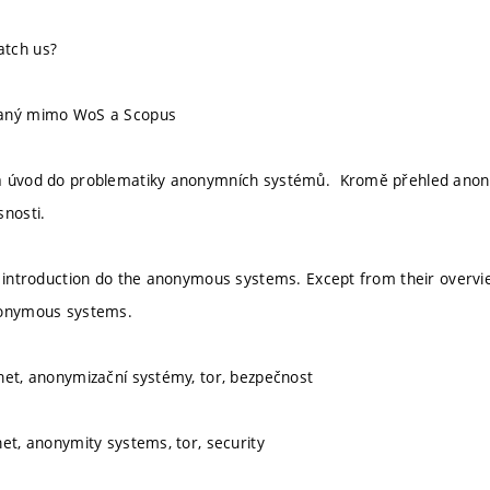
tch us?
vaný mimo WoS a Scopus
á úvod do problematiky anonymních systémů. Kromě přehled anonym
snosti.
s introduction do the anonymous systems. Except from their overview
nonymous systems.
net, anonymizační systémy, tor, bezpečnost
net, anonymity systems, tor, security