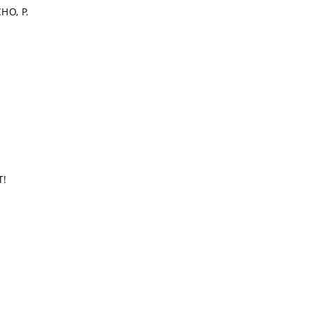
HO, P.
T!