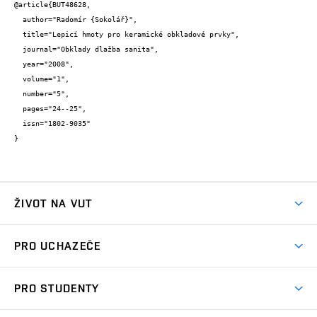
@article{BUT48628,

  author="Radomír {Sokolář}",

  title="Lepicí hmoty pro keramické obkladové prvky",

  journal="Obklady dlažba sanita",

  year="2008",

  volume="1",

  number="5",

  pages="24--25",

  issn="1802-9035"

}
ŽIVOT NA VUT
Atmosféra VUT
PRO UCHAZEČE
Prostory školy
Proč na VUT
Koleje
PRO STUDENTY
Studijní programy
Stravování