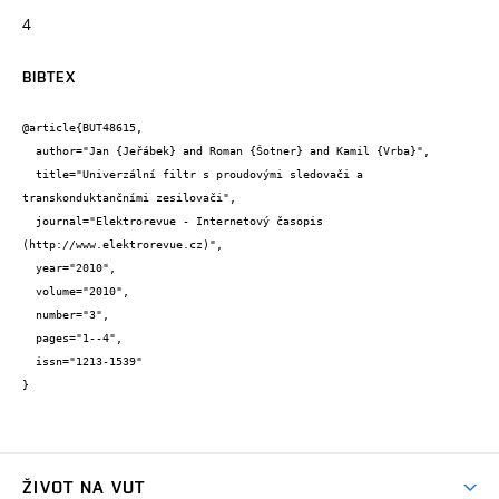
4
BIBTEX
@article{BUT48615,

  author="Jan {Jeřábek} and Roman {Šotner} and Kamil {Vrba}",

  title="Univerzální filtr s proudovými sledovači a 
transkonduktančními zesilovači",

  journal="Elektrorevue - Internetový časopis 
(http://www.elektrorevue.cz)",

  year="2010",

  volume="2010",

  number="3",

  pages="1--4",

  issn="1213-1539"

}
ŽIVOT NA VUT