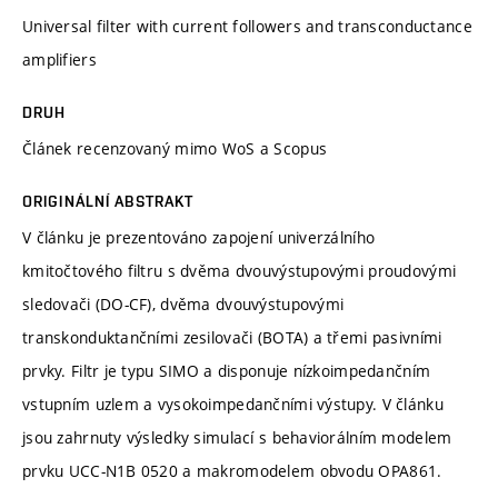
Universal filter with current followers and transconductance
amplifiers
DRUH
Článek recenzovaný mimo WoS a Scopus
ORIGINÁLNÍ ABSTRAKT
V článku je prezentováno zapojení univerzálního
kmitočtového filtru s dvěma dvouvýstupovými proudovými
sledovači (DO-CF), dvěma dvouvýstupovými
transkonduktančními zesilovači (BOTA) a třemi pasivními
prvky. Filtr je typu SIMO a disponuje nízkoimpedančním
vstupním uzlem a vysokoimpedančními výstupy. V článku
jsou zahrnuty výsledky simulací s behaviorálním modelem
prvku UCC-N1B 0520 a makromodelem obvodu OPA861.