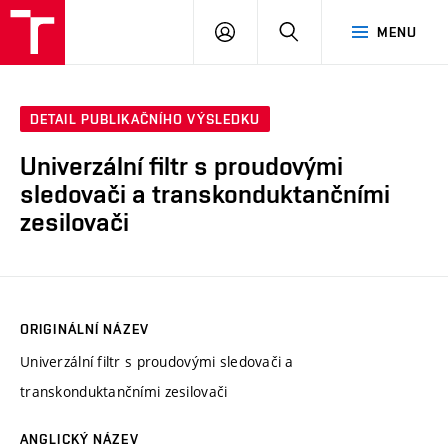
VUT
PŘIHLÁSIT
HLEDAT
MENU
SE
DETAIL PUBLIKAČNÍHO VÝSLEDKU
Univerzální filtr s proudovými
sledovači a transkonduktančními
zesilovači
ORIGINÁLNÍ NÁZEV
Univerzální filtr s proudovými sledovači a
transkonduktančními zesilovači
ANGLICKÝ NÁZEV