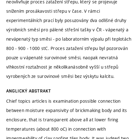
neovlivňuje proces zatažení střepu, který se projevuje
snížením prosákavosti střepu v čase. V rámci
experimentálních prací byly posuzovány dva odlišné druhy
výrobních směsí pro pálené střešní tašky v ČR - vápenatý a
nevápenatý typ směsi - po laboratorním výpalu při teplotách
800 - 900 - 1000 stC. Proces zatažení střepu byl pozorován
pouze u vápenaté surovinové směsi, naopak nevratná
vlhkostní roztažnost je několikanásobně vyšší u střepů
vyrobených ze surovinové směsi bez výskytu kalcitu.
ANGLICKÝ ABSTRAKT
Chief topics articles is examination possible connection
between moisture expansivity of brickmaking body and its
enclosure, that is transparent above all at lower firing
temperatures (about 800 oC) in connection with
impermeability of clay roofing tiles body. It was judged two