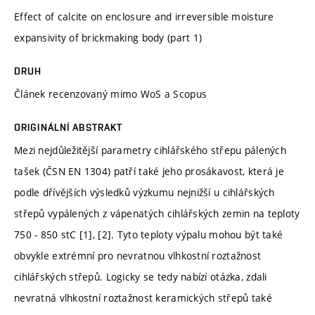
Effect of calcite on enclosure and irreversible moisture
expansivity of brickmaking body (part 1)
DRUH
Článek recenzovaný mimo WoS a Scopus
ORIGINÁLNÍ ABSTRAKT
Mezi nejdůležitější parametry cihlářského střepu pálených
tašek (ČSN EN 1304) patří také jeho prosákavost, která je
podle dřívějších výsledků výzkumu nejnižší u cihlářských
střepů vypálených z vápenatých cihlářských zemin na teploty
750 - 850 stC [1], [2]. Tyto teploty výpalu mohou být také
obvykle extrémní pro nevratnou vlhkostní roztažnost
cihlářských střepů. Logicky se tedy nabízí otázka, zdali
nevratná vlhkostní roztažnost keramických střepů také