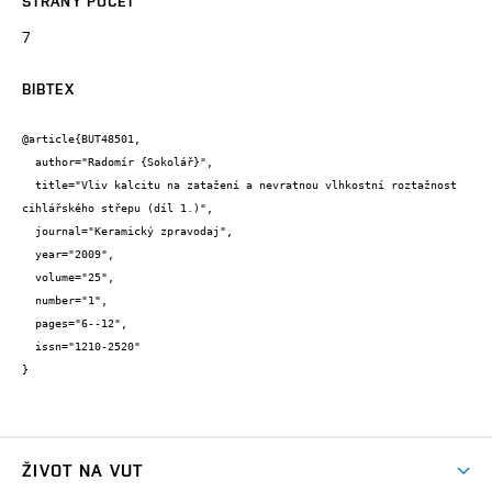
STRANY POČET
7
BIBTEX
@article{BUT48501,

  author="Radomír {Sokolář}",

  title="Vliv kalcitu na zatažení a nevratnou vlhkostní roztažnost 
cihlářského střepu (díl 1.)",

  journal="Keramický zpravodaj",

  year="2009",

  volume="25",

  number="1",

  pages="6--12",

  issn="1210-2520"

}
ŽIVOT NA VUT