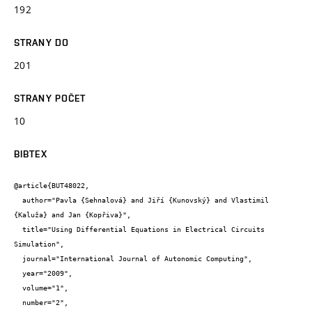
192
STRANY DO
201
STRANY POČET
10
BIBTEX
@article{BUT48022,

  author="Pavla {Sehnalová} and Jiří {Kunovský} and Vlastimil 
{Kaluža} and Jan {Kopřiva}",

  title="Using Differential Equations in Electrical Circuits 
Simulation",

  journal="International Journal of Autonomic Computing",

  year="2009",

  volume="1",

  number="2",
