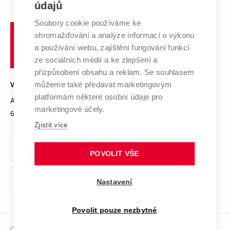
E-přihláška
údajů
Zahraniční spolupráce
Systém zajišťování kvality výzkumu
Profil univerzity
Soubory cookie používáme ke
Spolupráce se školami
Vysoké
Výzkumné infrastruktury
shromažďování a analýze informací o výkonu
Udržitelná univerzita
učení
Služby univerzity
Transfer znalostí
a používání webu, zajištění fungování funkcí
technické
Podnikavá univerzita / ContriBUTe
Mezinárodní dohody
ze sociálních médií a ke zlepšení a
Open Science
v
Bezpečná univerzita
přizpůsobení obsahu a reklam. Se souhlasem
Univerzitní sítě
Brně
Projekty
můžeme také předávat marketingovým
VYSOKÉ UČENÍ TECHNICKÉ V BRNĚ
Vyznamenání
platformám některé osobní údaje pro
Projekty ze strukturálních fondů
Antonínská 548/1
www.vut.cz
marketingové účely.
Organizační struktura
602 00 Brno
vut@vutbr.cz
Specifický výzkum
Zjistit více
Úřední deska
Ochrana osobních údajů
POVOLIT VŠE
(externí
Pracovní příležitosti
Nastavení
odkaz)
Podpora a rozvoj zaměstnanců a studujících
Povolit pouze nezbytné
Rovné příležitosti
Copyright © 2026 VUT