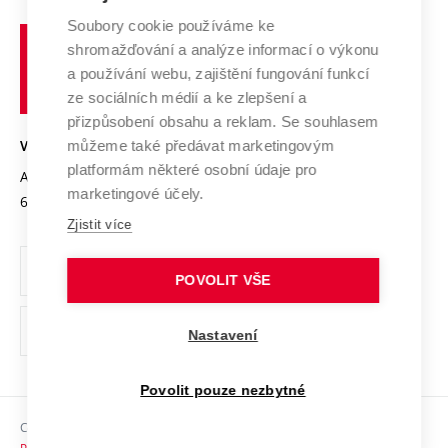
Systém zajišťování kvality výzkumu
Profil univerzity
Spolupráce se školami
Soubory cookie používáme ke
Vysoké
Výzkumné infrastruktury
shromažďování a analýze informací o výkonu
Udržitelná univerzita
učení
Služby univerzity
Transfer znalostí
a používání webu, zajištění fungování funkcí
technické
Podnikavá univerzita / ContriBUTe
Mezinárodní dohody
ze sociálních médií a ke zlepšení a
Open Science
v
Bezpečná univerzita
přizpůsobení obsahu a reklam. Se souhlasem
Univerzitní sítě
Brně
Projekty
můžeme také předávat marketingovým
VYSOKÉ UČENÍ TECHNICKÉ V BRNĚ
Vyznamenání
platformám některé osobní údaje pro
Projekty ze strukturálních fondů
Antonínská 548/1
www.vut.cz
marketingové účely.
Organizační struktura
602 00 Brno
vut@vutbr.cz
Specifický výzkum
Zjistit více
Úřední deska
Ochrana osobních údajů
POVOLIT VŠE
(externí
Pracovní příležitosti
Nastavení
odkaz)
Podpora a rozvoj zaměstnanců a studujících
Povolit pouze nezbytné
Rovné příležitosti
Copyright © 2026 VUT
Sociální bezpečí
Prohlášení o přístupnosti