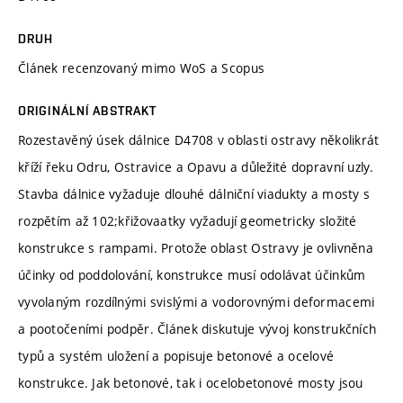
DRUH
Článek recenzovaný mimo WoS a Scopus
ORIGINÁLNÍ ABSTRAKT
Rozestavěný úsek dálnice D4708 v oblasti ostravy několikrát
kříží řeku Odru, Ostravice a Opavu a důležité dopravní uzly.
Stavba dálnice vyžaduje dlouhé dálniční viadukty a mosty s
rozpětím až 102;křižovaatky vyžadují geometricky složité
konstrukce s rampami. Protože oblast Ostravy je ovlivněna
účinky od poddolování, konstrukce musí odolávat účinkům
vyvolaným rozdílnými svislými a vodorovnými deformacemi
a pootočeními podpěr. Článek diskutuje vývoj konstrukčních
typů a systém uložení a popisuje betonové a ocelové
konstrukce. Jak betonové, tak i ocelobetonové mosty jsou