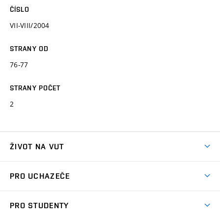
ČÍSLO
VII-VIII/2004
STRANY OD
76-77
STRANY POČET
2
ŽIVOT NA VUT
Atmosféra VUT
PRO UCHAZEČE
Prostory školy
Proč na VUT
Koleje
PRO STUDENTY
Studijní programy
Stravování