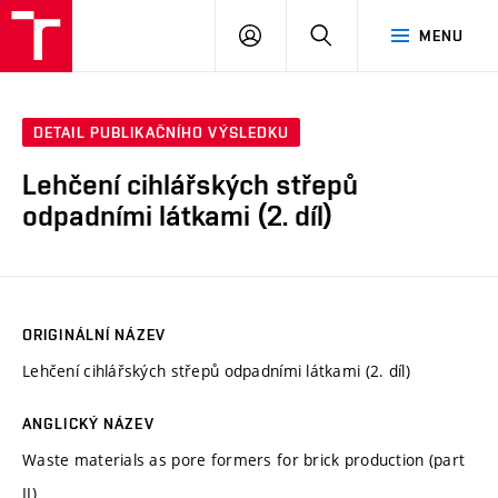
VUT
PŘIHLÁSIT
HLEDAT
MENU
SE
DETAIL PUBLIKAČNÍHO VÝSLEDKU
Lehčení cihlářských střepů
odpadními látkami (2. díl)
ORIGINÁLNÍ NÁZEV
Lehčení cihlářských střepů odpadními látkami (2. díl)
ANGLICKÝ NÁZEV
Waste materials as pore formers for brick production (part
II)