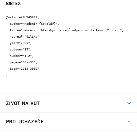
BIBTEX
@article{BUT45832,

  author="Radomír {Sokolář}",

  title="Lehčení cihlářských střepů odpadními látkami (2. díl)",

  journal="Silika",

  year="2005",

  volume="15",

  number="1-2",

  pages="30--35",

  issn="1213-3930"

}
ŽIVOT NA VUT
Atmosféra VUT
PRO UCHAZEČE
Prostory školy
Proč na VUT