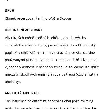
DRUH
Článek recenzovaný mimo WoS a Scopus
ORIGINÁLNÍ ABSTRAKT
Vliv různých méně trdičních lehčiv (odpad z výroby
cementotřískových desek, papírenský kal, elektrárenský
popílek) v cihlářském střepu ve srovnání se standardně
používanými pilinami. Vhodnou kombinací lehčiv lze získat
výhodné vlastnosti lehčeného střepu a současně lze snížit
množství škodlivých emisí při výpalu střepu (oxid siřičitý a
uhelnatý).
ANGLICKÝ ABSTRAKT
The influence of different non-traditional pore forming
materials (waste from the production of cement-bonded