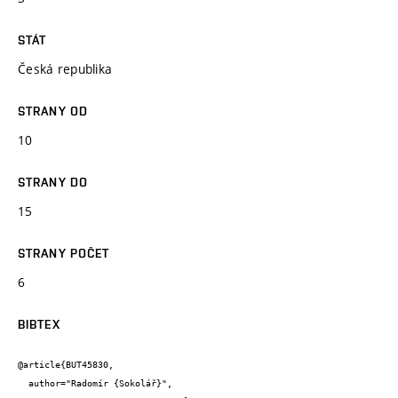
STÁT
Česká republika
STRANY OD
10
STRANY DO
15
STRANY POČET
6
BIBTEX
@article{BUT45830,

  author="Radomír {Sokolář}",
