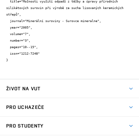
  title="Možnosti využití odpadů z těžby a úpravy přírodních 
silikátových surovin při výrobě za sucha lisovaných keramických 
střepů",

  journal="Minerální suroviny - Surovce mineralne",

  year="2005",

  volume="7",

  number="3",

  pages="10--15",

  issn="1212-7248"

}
ŽIVOT NA VUT
Atmosféra VUT
PRO UCHAZEČE
Prostory školy
Proč na VUT
Koleje
PRO STUDENTY
Studijní programy
Stravování
Předměty
Studijní předpisy
Studium a stáže v zahraničí
Stipendia