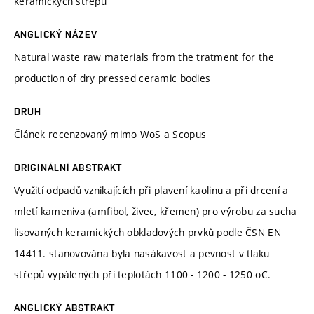
keramických střepů
ANGLICKÝ NÁZEV
Natural waste raw materials from the tratment for the
production of dry pressed ceramic bodies
DRUH
Článek recenzovaný mimo WoS a Scopus
ORIGINÁLNÍ ABSTRAKT
Využití odpadů vznikajících při plavení kaolinu a při drcení a
mletí kameniva (amfibol, živec, křemen) pro výrobu za sucha
lisovaných keramických obkladových prvků podle ČSN EN
14411. stanovována byla nasákavost a pevnost v tlaku
střepů vypálených při teplotách 1100 - 1200 - 1250 oC.
ANGLICKÝ ABSTRAKT