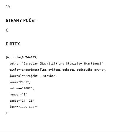
19
STRANY POČET
6
BIBTEX
@article{BUT44995,

  author="Jaroslav {Navrátil} and Stanislav {Martinec}",

  title="Experimentální ověření tuhosti stěnového prvku",

  journal="Projekt - stavba",

  year="2007",

  volume="2007",

  number="1",

  pages="14--19",

  issn="1336-6327"

}