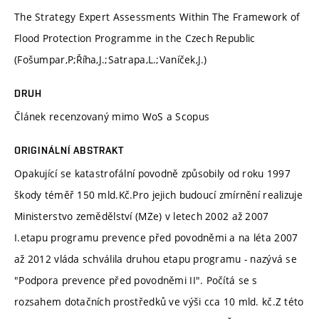
The Strategy Expert Assessments Within The Framework of
Flood Protection Programme in the Czech Republic
(Fošumpar,P;Říha,J.;Satrapa,L.;Vaníček,J.)
DRUH
Článek recenzovaný mimo WoS a Scopus
ORIGINÁLNÍ ABSTRAKT
Opakující se katastrofální povodně způsobily od roku 1997
škody téměř 150 mld.Kč.Pro jejich budoucí zmírnění realizuje
Ministerstvo zemědělství (MZe) v letech 2002 až 2007
I.etapu programu prevence před povodněmi a na léta 2007
až 2012 vláda schválila druhou etapu programu - nazývá se
"Podpora prevence před povodněmi II". Počítá se s
rozsahem dotačních prostředků ve výši cca 10 mld. kč.Z této