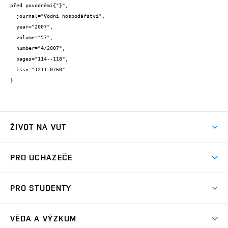
před povodněmi{"}",

  journal="Vodní hospodářství",

  year="2007",

  volume="57",

  number="4/2007",

  pages="114--118",

  issn="1211-0760"

}
ŽIVOT NA VUT
Atmosféra VUT
PRO UCHAZEČE
Prostory školy
Proč na VUT
Koleje
PRO STUDENTY
Studijní programy
Stravování
Předměty
Studijní předpisy
Studium a stáže v zahraničí
Stipendia
Dny otevřených dveří
VĚDA A VÝZKUM
Sport na VUT
(externí
Studijní programy
Poplatky za studium
Uznání zahraničního vzdělání
Knihovny