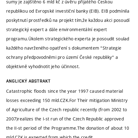
sumy je zajištěno 6 mld kč z úvěru přijatého Českou
republikou od Evropské investiční banky (EIB). EIB podmínila
poskytnutí prostředků na projekt tím,že každou akci posoudí
strategický expert a dále environmentální expert
programu.Úkolem strategického experta je posoudit soulad
každého navrženého opatření s dokumentem "Strategie
ochrany předpovodněmi pro území České republiky" a
objektivně vyhodnotit jeho účinnost.
ANGLICKÝ ABSTRAKT
Catastrophic floods since the year 1997 caused material
losses exceeding 150 mld.CZK.For Their mitigation Ministry
of Agriculture of the Czech republic recently (from 2002 to
2007)realizes the I-st run of the Czech Republic approved
the II-st period of the Programme.The donation of about 10
mld.CZK is experted,from which the credit.