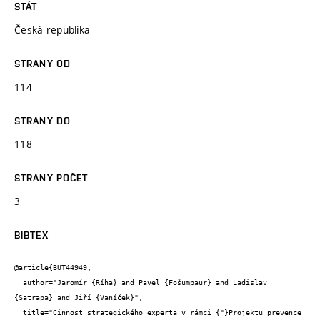
STÁT
Česká republika
STRANY OD
114
STRANY DO
118
STRANY POČET
3
BIBTEX
@article{BUT44949,

  author="Jaromír {Říha} and Pavel {Fošumpaur} and Ladislav 
{Satrapa} and Jiří {Vaníček}",

  title="Činnost strategického experta v rámci {"}Projektu prevence 