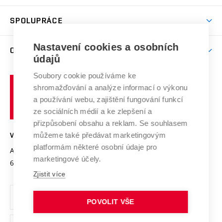
Aktivity pro juniory
Studentský život
odkaz)
Věda a výzkum na VUT
Harmonogram akademického roku
Zpracování osobních údajů studentů
Sociální bezpečí
SPOLUPRÁCE
Celoživotní vzdělávání
Brno
Podpora excelence
Závěrečné práce
Studium bez bariér
Zpracování osobních údajů uchazečů o studium
Firemní spolupráce
Nastavení cookies a osobních
Mezinárodní vědecká rada
O UNIVERZITĚ
Doktorské studium
Podpora podnikání
E-přihláška
údajů
Zahraniční spolupráce
Systém zajišťování kvality výzkumu
Profil univerzity
Soubory cookie používáme ke
Spolupráce se školami
Vysoké
Výzkumné infrastruktury
shromažďování a analýze informací o výkonu
Udržitelná univerzita
učení
Služby univerzity
Transfer znalostí
a používání webu, zajištění fungování funkcí
technické
Podnikavá univerzita / ContriBUTe
Mezinárodní dohody
ze sociálních médií a ke zlepšení a
Open Science
v
Bezpečná univerzita
přizpůsobení obsahu a reklam. Se souhlasem
Univerzitní sítě
Brně
Projekty
můžeme také předávat marketingovým
VYSOKÉ UČENÍ TECHNICKÉ V BRNĚ
Vyznamenání
platformám některé osobní údaje pro
Projekty ze strukturálních fondů
Antonínská 548/1
www.vut.cz
marketingové účely.
Organizační struktura
602 00 Brno
vut@vutbr.cz
Specifický výzkum
Zjistit více
Úřední deska
Ochrana osobních údajů
POVOLIT VŠE