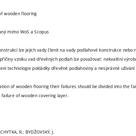
of wooden flooring
vaný mimo WoS a Scopus
nstrukcí lze jejich vady členit na vady podlahové konstrukce neb
 příčiny vzniku vad dřevěných podlah lze považovat: nekvalitní výro
dení technologie pokládky dřevěné podlahoviny a nesprávné užíván
tion of wooden flooring their failures should be divided into the fai
e failure of wooden covering layer.
OCHYTKA, R.; BYDŽOVSKÝ, J.