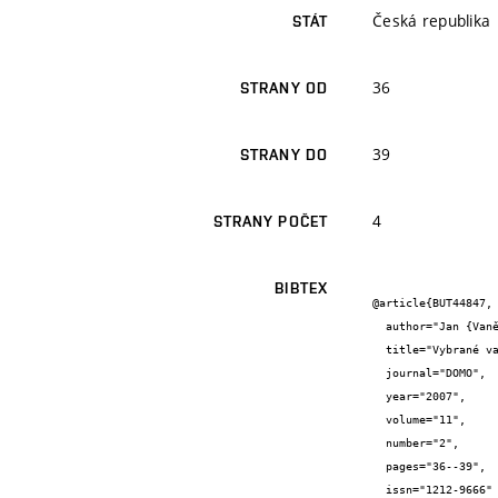
Česká republika
STÁT
36
STRANY OD
39
STRANY DO
4
STRANY POČET
BIBTEX
@article{BUT44847,

  author="Jan {Vaněrek} and Rostislav {Drochytka} and Jiří {Bydžovský}",

  title="Vybrané vady dřevěných podlah",

  journal="DOMO",

  year="2007",

  volume="11",

  number="2",

  pages="36--39",

  issn="1212-9666"
