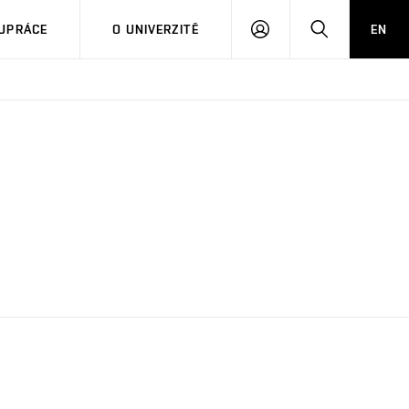
PŘIHLÁSIT
HLEDAT
UPRÁCE
O UNIVERZITĚ
EN
SE