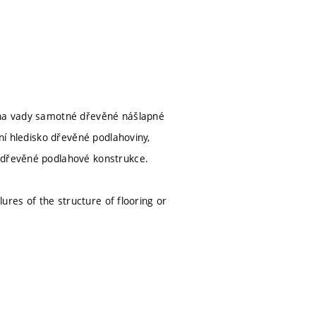
o na vady samotné dřevěné nášlapné
bní hledisko dřevěné podlahoviny,
í dřevěné podlahové konstrukce.
lures of the structure of flooring or