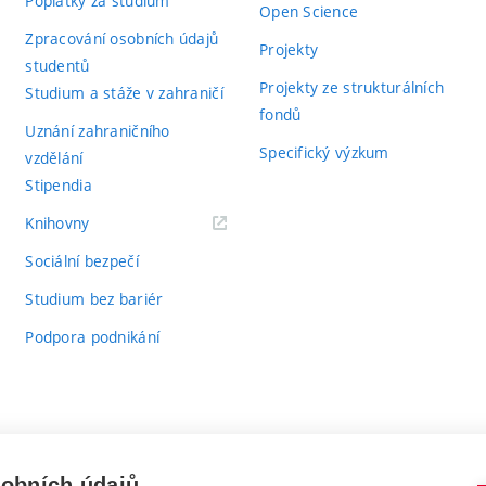
Poplatky za studium
Open Science
Zpracování osobních údajů
Projekty
studentů
Projekty ze strukturálních
Studium a stáže v zahraničí
fondů
Uznání zahraničního
Specifický výzkum
vzdělání
Stipendia
(externí
Knihovny
odkaz)
Sociální bezpečí
Studium bez bariér
Podpora podnikání
sobních údajů