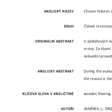
Chosen failures 
ANGLICKÝ NÁZEV
Článek recenzo
DRUH
U podlahových ko
ORIGINÁLNÍ ABSTRAKT
vrstvy. Za hlavní
nekvalitní prove
During the evalua
ANGLICKÝ ABSTRAKT
the reason is th
wooden flooring
KLÍČOVÁ SLOVA V ANGLIČTINĚ
VANĚREK, J.; DR
AUTOŘI