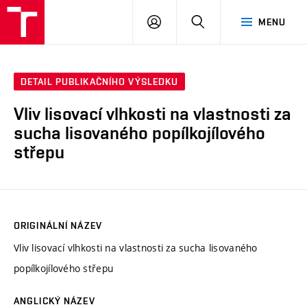
VUT
PŘIHLÁSIT
HLEDAT
MENU
SE
DETAIL PUBLIKAČNÍHO VÝSLEDKU
Vliv lisovací vlhkosti na vlastnosti za
sucha lisovaného popílkojílového
střepu
ORIGINÁLNÍ NÁZEV
Vliv lisovací vlhkosti na vlastnosti za sucha lisovaného
popílkojílového střepu
ANGLICKÝ NÁZEV