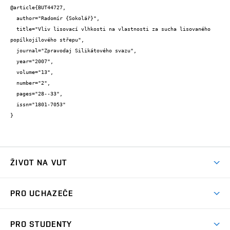
@article{BUT44727,

  author="Radomír {Sokolář}",

  title="Vliv lisovací vlhkosti na vlastnosti za sucha lisovaného 
popílkojílového střepu",

  journal="Zpravodaj Silikátového svazu",

  year="2007",

  volume="13",

  number="2",

  pages="28--33",

  issn="1801-7053"

}
ŽIVOT NA VUT
Atmosféra VUT
PRO UCHAZEČE
Prostory školy
Proč na VUT
Koleje
PRO STUDENTY