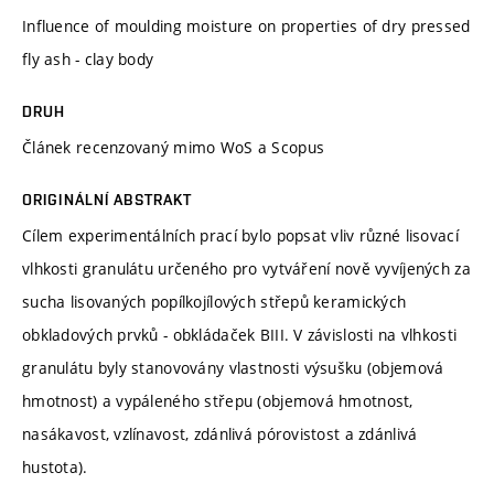
Influence of moulding moisture on properties of dry pressed
fly ash - clay body
DRUH
Článek recenzovaný mimo WoS a Scopus
ORIGINÁLNÍ ABSTRAKT
Cílem experimentálních prací bylo popsat vliv různé lisovací
vlhkosti granulátu určeného pro vytváření nově vyvíjených za
sucha lisovaných popílkojílových střepů keramických
obkladových prvků - obkládaček BIII. V závislosti na vlhkosti
granulátu byly stanovovány vlastnosti výsušku (objemová
hmotnost) a vypáleného střepu (objemová hmotnost,
nasákavost, vzlínavost, zdánlivá pórovistost a zdánlivá
hustota).