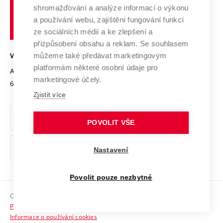
Vysoké
Výzkumné infrastruktury
shromažďování a analýze informací o výkonu
Udržitelná univerzita
učení
Služby univerzity
Transfer znalostí
a používání webu, zajištění fungování funkcí
technické
Podnikavá univerzita / ContriBUTe
Mezinárodní dohody
ze sociálních médií a ke zlepšení a
Open Science
v
Bezpečná univerzita
přizpůsobení obsahu a reklam. Se souhlasem
Univerzitní sítě
Brně
Projekty
můžeme také předávat marketingovým
VYSOKÉ UČENÍ TECHNICKÉ V BRNĚ
Vyznamenání
platformám některé osobní údaje pro
Projekty ze strukturálních fondů
Antonínská 548/1
www.vut.cz
marketingové účely.
Organizační struktura
602 00 Brno
vut@vutbr.cz
Specifický výzkum
Zjistit více
Úřední deska
Ochrana osobních údajů
POVOLIT VŠE
(externí
Pracovní příležitosti
Nastavení
odkaz)
Podpora a rozvoj zaměstnanců a studujících
Povolit pouze nezbytné
Rovné příležitosti
Copyright © 2026 VUT
Sociální bezpečí
Prohlášení o přístupnosti
HR Award
Informace o používání cookies