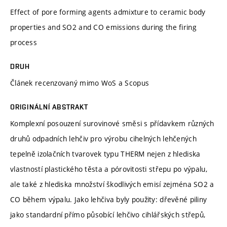
Effect of pore forming agents admixture to ceramic body
properties and SO2 and CO emissions during the firing
process
DRUH
Článek recenzovaný mimo WoS a Scopus
ORIGINÁLNÍ ABSTRAKT
Komplexní posouzení surovinové směsi s přídavkem různých
druhů odpadních lehčiv pro výrobu cihelných lehčených
tepelně izolačních tvarovek typu THERM nejen z hlediska
vlastností plastického těsta a pórovitosti střepu po výpalu,
ale také z hlediska množství škodlivých emisí zejména SO2 a
CO během výpalu. Jako lehčiva byly použity: dřevěné piliny
jako standardní přímo působící lehčivo cihlářských střepů,