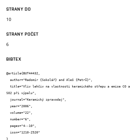
STRANY DO
10
STRANY POČET
6
BIBTEX
@article{BUT44432,

  author="Radomír {Sokolář} and Aleš {Petrů}",

  title="Vliv lehčiv na vlastnosti keramického střepu a emise CO a 
SO2 při výpalu",

  journal="Keramický zpravodaj",

  year="2006",

  volume="22",

  number="6",

  pages="4--10",

  issn="1210-2520"

}