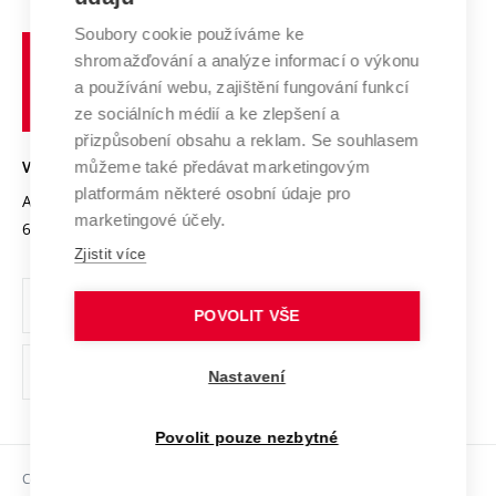
Systém zajišťování kvality výzkumu
Profil univerzity
Soubory cookie používáme ke
Spolupráce se školami
Vysoké
Výzkumné infrastruktury
shromažďování a analýze informací o výkonu
Udržitelná univerzita
učení
Služby univerzity
Transfer znalostí
a používání webu, zajištění fungování funkcí
technické
Podnikavá univerzita / ContriBUTe
Mezinárodní dohody
ze sociálních médií a ke zlepšení a
Open Science
v
Bezpečná univerzita
přizpůsobení obsahu a reklam. Se souhlasem
Univerzitní sítě
Brně
Projekty
můžeme také předávat marketingovým
VYSOKÉ UČENÍ TECHNICKÉ V BRNĚ
Vyznamenání
platformám některé osobní údaje pro
Projekty ze strukturálních fondů
Antonínská 548/1
www.vut.cz
marketingové účely.
Organizační struktura
602 00 Brno
vut@vutbr.cz
Specifický výzkum
Zjistit více
Úřední deska
Ochrana osobních údajů
POVOLIT VŠE
(externí
Pracovní příležitosti
Nastavení
odkaz)
Podpora a rozvoj zaměstnanců a studujících
Povolit pouze nezbytné
Rovné příležitosti
Copyright © 2026 VUT
Sociální bezpečí