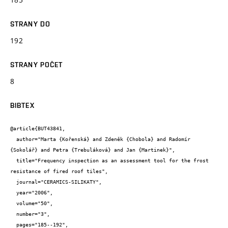
STRANY DO
192
STRANY POČET
8
BIBTEX
@article{BUT43841,

  author="Marta {Kořenská} and Zdeněk {Chobola} and Radomír 
{Sokolář} and Petra {Trebuláková} and Jan {Martinek}",

  title="Frequency inspection as an assessment tool for the frost 
resistance of fired roof tiles",

  journal="CERAMICS-SILIKATY",

  year="2006",

  volume="50",

  number="3",

  pages="185--192",
