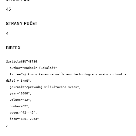
45
STRANY POČET
4
BIBTEX
@article{BUT43736,

  author="Radomír {Sokolář}",

  title="Výzkum v keramice na Ústavu technologie stavebních hmot a 
dílců v Brně",

  journal="Zpravodaj Silikátového svazu",

  year="2006",

  volume="12",

  number="2",

  pages="42--45",

  issn="1801-7053"

}