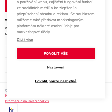
Transfer znalostí
a používání webu, zajištění fungování funkcí
technické
Podnikavá univerzita / ContriBUTe
Mezinárodní dohody
ze sociálních médií a ke zlepšení a
Open Science
v
Bezpečná univerzita
přizpůsobení obsahu a reklam. Se souhlasem
Univerzitní sítě
Brně
Projekty
můžeme také předávat marketingovým
VYSOKÉ UČENÍ TECHNICKÉ V BRNĚ
Vyznamenání
platformám některé osobní údaje pro
Projekty ze strukturálních fondů
Antonínská 548/1
www.vut.cz
marketingové účely.
Organizační struktura
602 00 Brno
vut@vutbr.cz
Specifický výzkum
Zjistit více
Úřední deska
Ochrana osobních údajů
POVOLIT VŠE
(externí
Pracovní příležitosti
Nastavení
odkaz)
Podpora a rozvoj zaměstnanců a studujících
Povolit pouze nezbytné
Rovné příležitosti
Copyright © 2026 VUT
Sociální bezpečí
Prohlášení o přístupnosti
HR Award
Informace o používání cookies