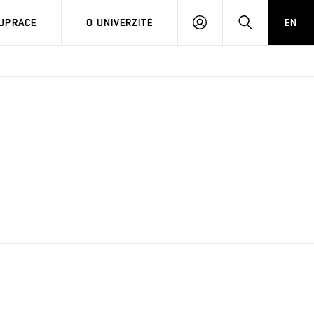
PŘIHLÁSIT
HLEDAT
UPRÁCE
O UNIVERZITĚ
EN
SE