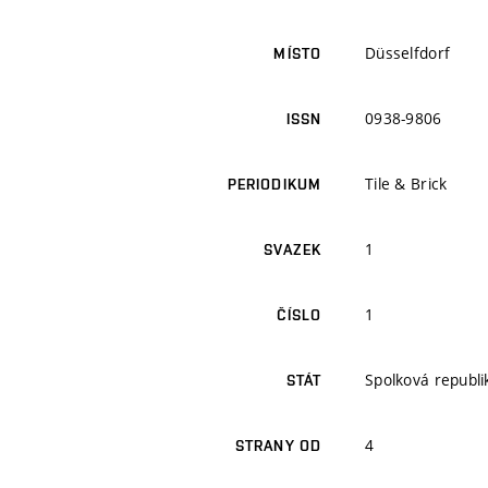
Düsselfdorf
MÍSTO
0938-9806
ISSN
Tile & Brick
PERIODIKUM
1
SVAZEK
1
ČÍSLO
Spolková republ
STÁT
4
STRANY OD