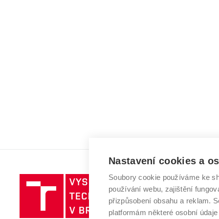
Nastavení cookies a o
Soubory cookie používáme ke sh
Vysoké
používání webu, zajištění fungová
učení
přizpůsobení obsahu a reklam.
technické
platformám některé osobní údaje
v