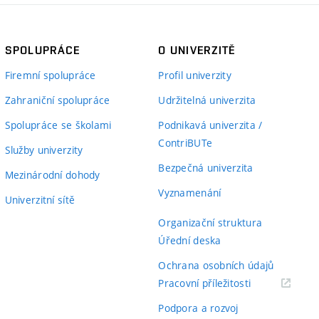
SPOLUPRÁCE
O UNIVERZITĚ
Firemní spolupráce
Profil univerzity
Zahraniční spolupráce
Udržitelná univerzita
Spolupráce se školami
Podnikavá univerzita /
ContriBUTe
Služby univerzity
Bezpečná univerzita
Mezinárodní dohody
Vyznamenání
Univerzitní sítě
Organizační struktura
Úřední deska
Ochrana osobních údajů
(externí
Pracovní příležitosti
odkaz)
Podpora a rozvoj