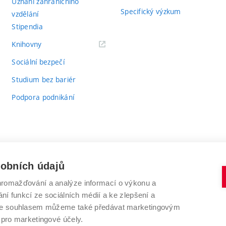
Uznání zahraničního
Specifický výzkum
vzdělání
Stipendia
(externí
Knihovny
odkaz)
Sociální bezpečí
Studium bez bariér
Podpora podnikání
sobních údajů
romažďování a analýze informací o výkonu a
VYSOKÉ UČENÍ TECHNICKÉ V BRNĚ
ní funkcí ze sociálních médií a ke zlepšení a
Antonínská 548/1
www.vut.cz
 Se souhlasem můžeme také předávat marketingovým
602 00 Brno
vut@vutbr.cz
 pro marketingové účely.