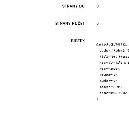
9
STRANY DO
6
STRANY POČET
BIBTEX
@article{BUT43732,

  author="Radomír {Sokolář}",

  title="Dry Pressed Ceramic Tiles on the basis of Fly Ash",

  journal="Tile & Brick",

  year="2006",

  volume="1",

  number="1",

  pages="4--9",

  issn="0938-9806"

}