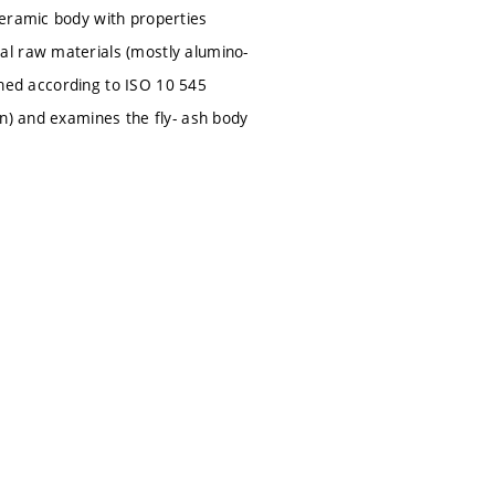
ceramic body with properties
al raw materials (mostly alumino-
mined according to ISO 10 545
on) and examines the fly- ash body