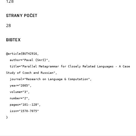
128
STRANY POČET
28
BIBTEX
@article{BUT42916,

  author="Pavel {Smrž}",

  title="Parallel Metagrammar for Closely Related Languages - A Case 
Study of Czech and Russian",

  journal="Research on Language & Computation",

  year="2005",

  volume="3",

  number="2",

  pages="101--128",

  issn="1570-7075"

}