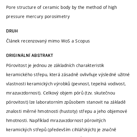
Pore structure of ceramic body by the method of high
pressure mercury porosimetry
DRUH
Článek recenzovaný mimo WoS a Scopus
ORIGINÁLNÍ ABSTRAKT
Pórovitost je jednou ze základních charakteristik
keramického střepu, která zásadně ovlivňuje výsledné užitné
vlastnosti keramických výrobků (pevnost, tepelná vodivost,
mrazuvzdornost). Celkový objem pórů (tzv. skutečnou
pórovitost) lze laboratorním způsobem stanovit na základě
znalosti měrné hmotnosti (hustoty) střepu a jeho objemové
hmotnosti. Například mrazuvzdornost pórovitých
keramických střepů (především cihlářských) je značně