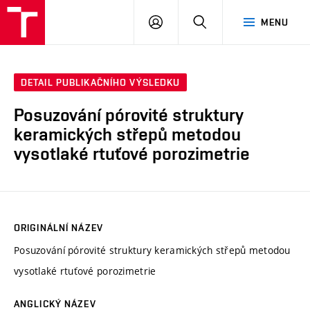
VUT
PŘIHLÁSIT
HLEDAT
MENU
SE
DETAIL PUBLIKAČNÍHO VÝSLEDKU
Posuzování pórovité struktury
keramických střepů metodou
vysotlaké rtuťové porozimetrie
ORIGINÁLNÍ NÁZEV
Posuzování pórovité struktury keramických střepů metodou
vysotlaké rtuťové porozimetrie
ANGLICKÝ NÁZEV