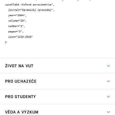
vysotlaké rtuťové porozimetrie",

  journal="Keramický zpravodaj",

  year="2004",

  volume="20",

  number="2",

  pages="3",

  issn="1210-2520"

}
ŽIVOT NA VUT
Atmosféra VUT
PRO UCHAZEČE
Prostory školy
Proč na VUT
Koleje
PRO STUDENTY
Studijní programy
Stravování
Předměty
Studijní předpisy
Studium a stáže v zahraničí
Stipendia
Dny otevřených dveří
VĚDA A VÝZKUM
Sport na VUT