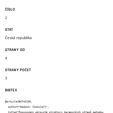
ČÍSLO
2
STÁT
Česká republika
STRANY OD
4
STRANY POČET
3
BIBTEX
@article{BUT42339,

  author="Radomír {Sokolář}",

  title="Posuzování pórovité struktury keramických střepů metodou 