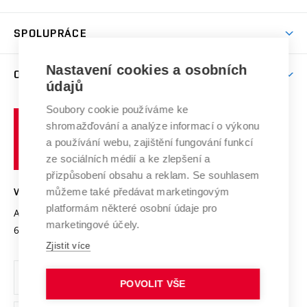
(externí
Studijní programy
Poplatky za studium
Uznání zahraničního vzdělání
Knihovny
Aktivity pro juniory
Studentský život
odkaz)
Věda a výzkum na VUT
Harmonogram akademického roku
Zpracování osobních údajů studentů
Sociální bezpečí
SPOLUPRÁCE
Celoživotní vzdělávání
Brno
Podpora excelence
Závěrečné práce
Studium bez bariér
Zpracování osobních údajů uchazečů o studium
Firemní spolupráce
Nastavení cookies a osobních
Mezinárodní vědecká rada
O UNIVERZITĚ
Doktorské studium
Podpora podnikání
E-přihláška
údajů
Zahraniční spolupráce
Systém zajišťování kvality výzkumu
Profil univerzity
Soubory cookie používáme ke
Spolupráce se školami
Vysoké
Výzkumné infrastruktury
shromažďování a analýze informací o výkonu
Udržitelná univerzita
učení
Služby univerzity
Transfer znalostí
a používání webu, zajištění fungování funkcí
technické
Podnikavá univerzita / ContriBUTe
Mezinárodní dohody
ze sociálních médií a ke zlepšení a
Open Science
v
Bezpečná univerzita
přizpůsobení obsahu a reklam. Se souhlasem
Univerzitní sítě
Brně
Projekty
můžeme také předávat marketingovým
VYSOKÉ UČENÍ TECHNICKÉ V BRNĚ
Vyznamenání
platformám některé osobní údaje pro
Projekty ze strukturálních fondů
Antonínská 548/1
www.vut.cz
marketingové účely.
Organizační struktura
602 00 Brno
vut@vutbr.cz
Specifický výzkum
Zjistit více
Úřední deska
Ochrana osobních údajů
POVOLIT VŠE