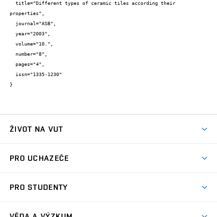
  title="Different types of ceramic tiles according their 
properties",

  journal="ASB",

  year="2003",

  volume="10.",

  number="8",

  pages="4",

  issn="1335-1230"

}
ŽIVOT NA VUT
Atmosféra VUT
PRO UCHAZEČE
Prostory školy
Proč na VUT
Koleje
PRO STUDENTY
Studijní programy
Stravování
Předměty
Studijní předpisy
Studium a stáže v zahraničí
Stipendia
Dny otevřených dveří
VĚDA A VÝZKUM