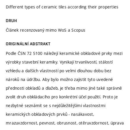
Different types of ceramic tiles according their properties
DRUH
Článek recenzovaný mimo WoS a Scopus
ORIGINÁLNÍ ABSTRAKT
Podle ČSN 72 5100 náležejí keramické obkladové prvky mezi
výrobky stavební keramiky. Vynikají trvanlivostí, stálostí
vzhledu a dalších vlastností po velmi dlouhou dobu bez
nároků na údržbu. Aby bylo možno zajistit tyto uvedené
přednosti obkladů a dlažeb, je třeba mimo jiné také správně
zvolit druh obkládacího pro konkrétní účel použití. Proto je
nezbytné seznámit se s nejdůležitějšími vlastnostmi
keramických obkladových prvků - nasákavost,
mrazuvzdornost, pevnost, obrusnost, otěruvzdornost, úprava