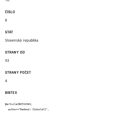
ČÍSLO
8
STÁT
Slovenská republika
STRANY OD
93
STRANY POČET
4
BIBTEX
@article{BUT41563,

  author="Radomír {Sokolář}",
