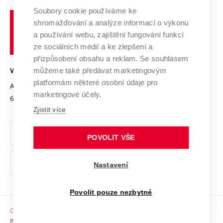
Profil univerzity
Spolupráce se školami
Soubory cookie používáme ke
Vysoké
Výzkumné infrastruktury
shromažďování a analýze informací o výkonu
Udržitelná univerzita
učení
Služby univerzity
Transfer znalostí
a používání webu, zajištění fungování funkcí
technické
Podnikavá univerzita / ContriBUTe
Mezinárodní dohody
ze sociálních médií a ke zlepšení a
Open Science
v
Bezpečná univerzita
přizpůsobení obsahu a reklam. Se souhlasem
Univerzitní sítě
Brně
Projekty
můžeme také předávat marketingovým
VYSOKÉ UČENÍ TECHNICKÉ V BRNĚ
Vyznamenání
platformám některé osobní údaje pro
Projekty ze strukturálních fondů
Antonínská 548/1
www.vut.cz
marketingové účely.
Organizační struktura
602 00 Brno
vut@vutbr.cz
Specifický výzkum
Zjistit více
Úřední deska
Ochrana osobních údajů
POVOLIT VŠE
(externí
Pracovní příležitosti
Nastavení
odkaz)
Podpora a rozvoj zaměstnanců a studujících
Povolit pouze nezbytné
Rovné příležitosti
Copyright © 2026 VUT
Sociální bezpečí
Prohlášení o přístupnosti