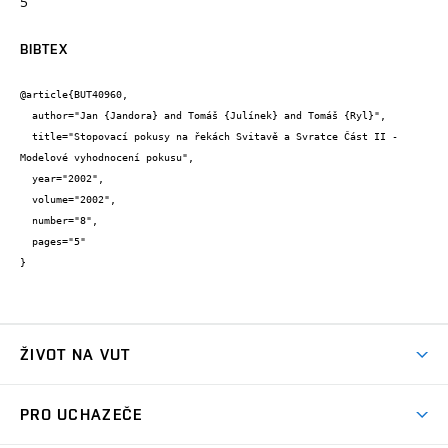
5
BIBTEX
@article{BUT40960,

  author="Jan {Jandora} and Tomáš {Julínek} and Tomáš {Ryl}",

  title="Stopovací pokusy na řekách Svitavě a Svratce Část II - 
Modelové vyhodnocení pokusu",

  year="2002",

  volume="2002",

  number="8",

  pages="5"

}
ŽIVOT NA VUT
Atmosféra VUT
PRO UCHAZEČE
Prostory školy