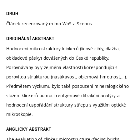
DRUH
Článek recenzovaný mimo WoS a Scopus
ORIGINÁLNÍ ABSTRAKT
Hodnocení mikrostruktury klinkerů (lícové cihly, dlažba,
obkladové pásky) dovážených do České republiky.
Porovnávány byly zejména vlastnosti korespondující s
pórovitou strukturou (nasákavost, objemová hmotnost,…).
Předmětem výzkumu bylo také posouzení mineralogického
složení klinkerů pomocí rentgenové difrakční analýzy a
hodnocení uspořádání struktury střepu s využitím optické
mikroskopie.
ANGLICKÝ ABSTRAKT
The evaluation of clinker microstructure (facing bricks,