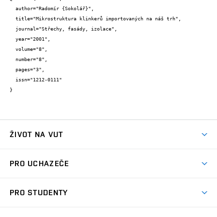
  author="Radomír {Sokolář}",

  title="Mikrostruktura klinkerů importovaných na náš trh",

  journal="Střechy, fasády, izolace",

  year="2001",

  volume="8",

  number="8",

  pages="3",

  issn="1212-0111"

}
ŽIVOT NA VUT
Atmosféra VUT
PRO UCHAZEČE
Prostory školy
Proč na VUT
Koleje
PRO STUDENTY
Studijní programy
Stravování
Předměty
Studijní předpisy
Studium a stáže v zahraničí
Stipendia