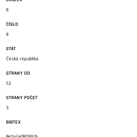
8
ČÍSLO
8
STÁT
Česká republika
STRANY OD
52
STRANY POČET
3
BIBTEX
@article{BUT40176,
