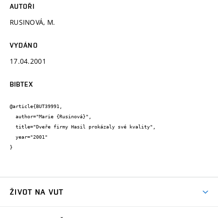
AUTOŘI
RUSINOVÁ, M.
VYDÁNO
17.04.2001
BIBTEX
@article{BUT39991,

  author="Marie {Rusinová}",

  title="Dveře firmy Hasil prokázaly své kvality",

  year="2001"

}
ŽIVOT NA VUT
Atmosféra VUT