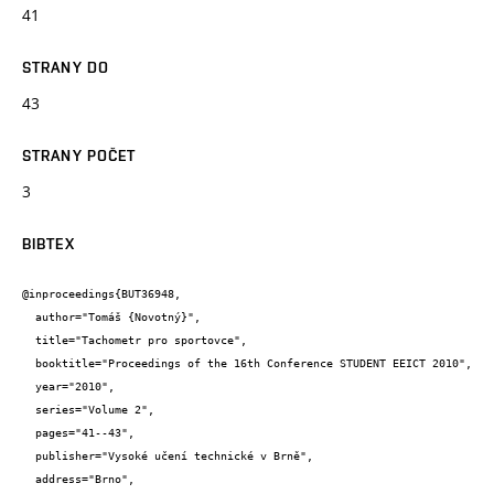
41
STRANY DO
43
STRANY POČET
3
BIBTEX
@inproceedings{BUT36948,

  author="Tomáš {Novotný}",

  title="Tachometr pro sportovce",

  booktitle="Proceedings of the 16th Conference STUDENT EEICT 2010",

  year="2010",

  series="Volume 2",

  pages="41--43",

  publisher="Vysoké učení technické v Brně",

  address="Brno",
