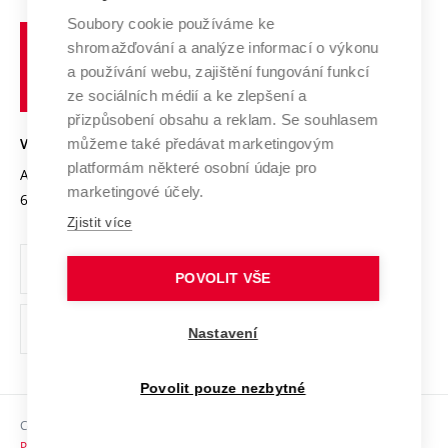
Profil univerzity
Soubory cookie používáme ke
Spolupráce se školami
Vysoké
Výzkumné infrastruktury
shromažďování a analýze informací o výkonu
Udržitelná univerzita
učení
Služby univerzity
Transfer znalostí
a používání webu, zajištění fungování funkcí
technické
Podnikavá univerzita / ContriBUTe
Mezinárodní dohody
ze sociálních médií a ke zlepšení a
Open Science
v
Bezpečná univerzita
přizpůsobení obsahu a reklam. Se souhlasem
Univerzitní sítě
Brně
Projekty
můžeme také předávat marketingovým
VYSOKÉ UČENÍ TECHNICKÉ V BRNĚ
Vyznamenání
platformám některé osobní údaje pro
Projekty ze strukturálních fondů
Antonínská 548/1
www.vut.cz
marketingové účely.
Organizační struktura
602 00 Brno
vut@vutbr.cz
Specifický výzkum
Zjistit více
Úřední deska
Ochrana osobních údajů
POVOLIT VŠE
(externí
Pracovní příležitosti
Nastavení
odkaz)
Podpora a rozvoj zaměstnanců a studujících
Povolit pouze nezbytné
Rovné příležitosti
Copyright © 2026 VUT
Sociální bezpečí
Prohlášení o přístupnosti