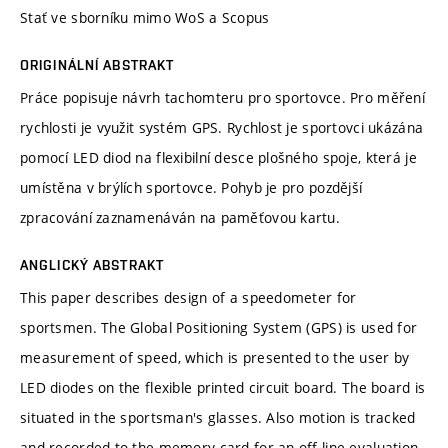
Stať ve sborníku mimo WoS a Scopus
ORIGINÁLNÍ ABSTRAKT
Práce popisuje návrh tachomteru pro sportovce. Pro měření
rychlosti je využit systém GPS. Rychlost je sportovci ukázána
pomocí LED diod na flexibilní desce plošného spoje, která je
umístěna v brýlích sportovce. Pohyb je pro pozdější
zpracování zaznamenáván na paměťovou kartu.
ANGLICKÝ ABSTRAKT
This paper describes design of a speedometer for
sportsmen. The Global Positioning System (GPS) is used for
measurement of speed, which is presented to the user by
LED diodes on the flexible printed circuit board. The board is
situated in the sportsman's glasses. Also motion is tracked
and recorded to the memory card for an off-line evaluation.