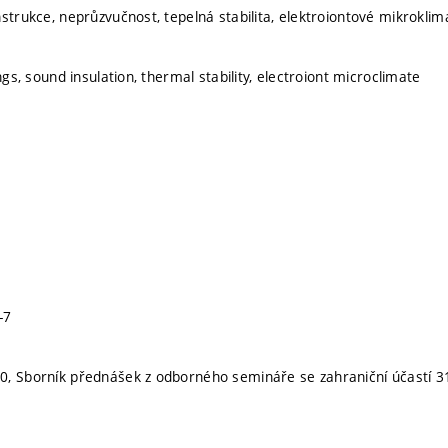
nstrukce, neprůzvučnost, tepelná stabilita, elektroiontové mikroklim
ings, sound insulation, thermal stability, electroiont microclimate
-7
0, Sborník přednášek z odborného semináře se zahraniční účastí 3