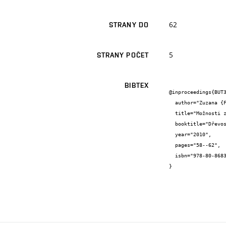
62
STRANY DO
5
STRANY POČET
BIBTEX
@inproceedings{BUT3
  author="Zuzana {Fišarová} and Miloslav {Novotný} and Karel {Šuhajda} and David {Bečkovský} and Radim {Kolář}",

  title="Možnosti zlepšení stavebně fyzikálních parametrů u lehkých stropních konstrukcí",

  booktitle="Dřevostavby 2010, Sborník přednášek z odborného semináře se zahraniční účastí 31.března a 1. dubna 2010",

  year="2010",

  pages="58--62",

  isbn="978-80-86837-27-7"

}