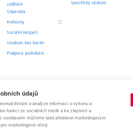
Specifický výzkum
vzdělání
Stipendia
(externí
Knihovny
odkaz)
Sociální bezpečí
Studium bez bariér
Podpora podnikání
sobních údajů
romažďování a analýze informací o výkonu a
VYSOKÉ UČENÍ TECHNICKÉ V BRNĚ
ní funkcí ze sociálních médií a ke zlepšení a
Antonínská 548/1
www.vut.cz
 Se souhlasem můžeme také předávat marketingovým
602 00 Brno
vut@vutbr.cz
 pro marketingové účely.