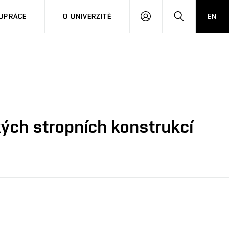
PŘIHLÁSIT
HLEDAT
UPRÁCE
O UNIVERZITĚ
EN
SE
kých stropních konstrukcí