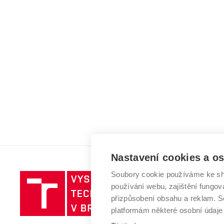
Nastavení cookies a o
Soubory cookie používáme ke sh
Vysoké
používání webu, zajištění fungová
učení
přizpůsobení obsahu a reklam.
technické
platformám některé osobní údaje
v