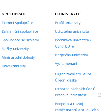
SPOLUPRÁCE
O UNIVERZITĚ
Firemní spolupráce
Profil univerzity
Zahraniční spolupráce
Udržitelná univerzita
Spolupráce se školami
Podnikavá univerzita /
ContriBUTe
Služby univerzity
Bezpečná univerzita
Mezinárodní dohody
Vyznamenání
Univerzitní sítě
Organizační struktura
Úřední deska
Ochrana osobních údajů
(externí
Pracovní příležitosti
odkaz)
Podpora a rozvoj
zaměstnanců a studujících