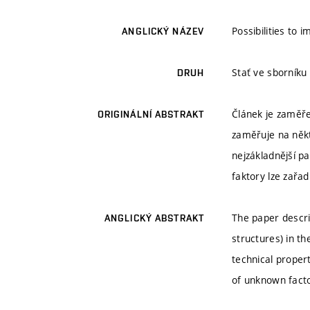
Possibilities to 
ANGLICKÝ NÁZEV
Stať ve sborníku
DRUH
Článek je zaměře
ORIGINÁLNÍ ABSTRAKT
zaměřuje na někt
nejzákladnější p
faktory lze zařad
The paper describ
ANGLICKÝ ABSTRAKT
structures) in th
technical propert
of unknown factor