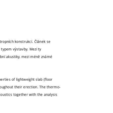
tropních konstrukcí. Článek se
 typem výstavby. Mezi ty
ební akustiky, mezi méně známé
rties of lightweight slab (floor
hroughout their erection. The thermo-
coustics together with the analysis