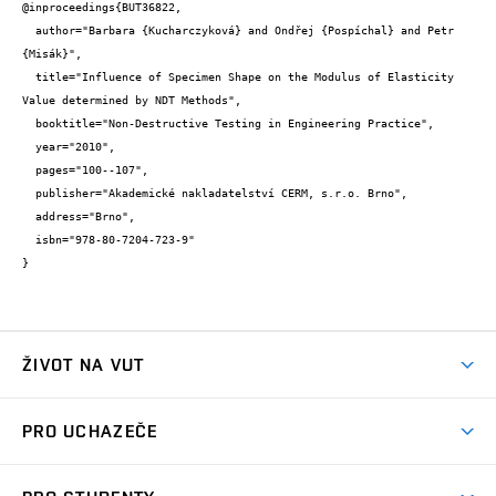
@inproceedings{BUT36822,

  author="Barbara {Kucharczyková} and Ondřej {Pospíchal} and Petr 
{Misák}",

  title="Influence of Specimen Shape on the Modulus of Elasticity 
Value determined by NDT Methods",

  booktitle="Non-Destructive Testing in Engineering Practice",

  year="2010",

  pages="100--107",

  publisher="Akademické nakladatelství CERM, s.r.o. Brno",

  address="Brno",

  isbn="978-80-7204-723-9"

}
ŽIVOT NA VUT
Atmosféra VUT
PRO UCHAZEČE
Prostory školy
Proč na VUT
Koleje