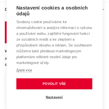
Závěrečné práce
Studium bez bariér
Zpracování osobních údajů uchazečů o studium
Firemní spolupráce
Nastavení cookies a osobních
Mezinárodní vědecká rada
O UNIVERZITĚ
Doktorské studium
Podpora podnikání
E-přihláška
údajů
Zahraniční spolupráce
Systém zajišťování kvality výzkumu
Profil univerzity
Soubory cookie používáme ke
Spolupráce se školami
Vysoké
Výzkumné infrastruktury
shromažďování a analýze informací o výkonu
Udržitelná univerzita
učení
Služby univerzity
Transfer znalostí
a používání webu, zajištění fungování funkcí
technické
Podnikavá univerzita / ContriBUTe
Mezinárodní dohody
ze sociálních médií a ke zlepšení a
Open Science
v
Bezpečná univerzita
přizpůsobení obsahu a reklam. Se souhlasem
Univerzitní sítě
Brně
Projekty
můžeme také předávat marketingovým
VYSOKÉ UČENÍ TECHNICKÉ V BRNĚ
Vyznamenání
platformám některé osobní údaje pro
Projekty ze strukturálních fondů
Antonínská 548/1
www.vut.cz
marketingové účely.
Organizační struktura
602 00 Brno
vut@vutbr.cz
Specifický výzkum
Zjistit více
Úřední deska
Ochrana osobních údajů
POVOLIT VŠE
(externí
Pracovní příležitosti
Nastavení
odkaz)
Podpora a rozvoj zaměstnanců a studujících