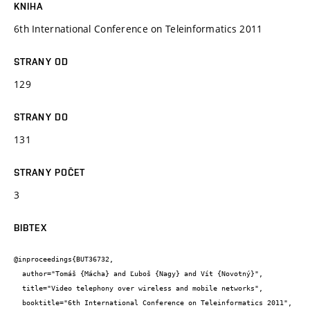
KNIHA
6th International Conference on Teleinformatics 2011
STRANY OD
129
STRANY DO
131
STRANY POČET
3
BIBTEX
@inproceedings{BUT36732,

  author="Tomáš {Mácha} and Ľuboš {Nagy} and Vít {Novotný}",

  title="Video telephony over wireless and mobile networks",

  booktitle="6th International Conference on Teleinformatics 2011",
