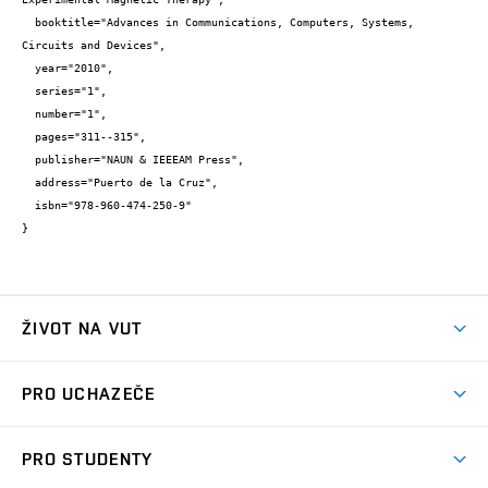
  booktitle="Advances in Communications, Computers, Systems, 
Circuits and Devices",

  year="2010",

  series="1",

  number="1",

  pages="311--315",

  publisher="NAUN & IEEEAM Press",

  address="Puerto de la Cruz",

  isbn="978-960-474-250-9"

}
ŽIVOT NA VUT
Atmosféra VUT
PRO UCHAZEČE
Prostory školy
Proč na VUT
Koleje
PRO STUDENTY
Studijní programy