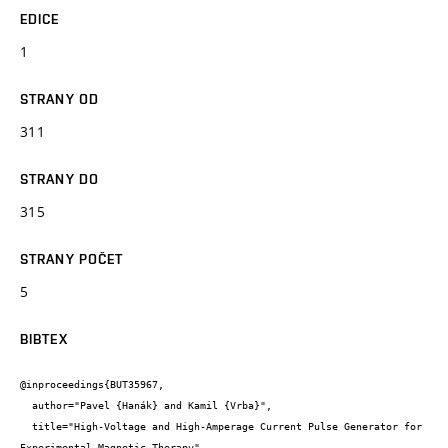
EDICE
1
STRANY OD
311
STRANY DO
315
STRANY POČET
5
BIBTEX
@inproceedings{BUT35967,

  author="Pavel {Hanák} and Kamil {Vrba}",

  title="High-Voltage and High-Amperage Current Pulse Generator for 
Experimental Magnetic Therapy",
