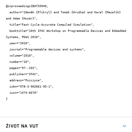
@inproceedings{BUT35940,

  author="Zdeněk {Přikryl} and Tomáš {Hruška} and Karel {Masařík} 
and Adam {Husár}",

  title="Fast Cycle-Accurate Compiled Simulation",

  booktitle="10th IFAC Workshop on Programmable Devices and Embedded 
Systems, PDeS 2010",

  year="2010",

  journal="Programmable devices and systems",

  volume="2010",

  number="10",

  pages="97--102",

  publisher="IFAC",

  address="Pszczyna",

  isbn="978-3-902661-95-1",

  issn="1474-6670"

}
ŽIVOT NA VUT