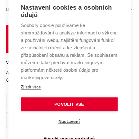
Zpracování osobních údajů uchazečů o studium
Firemní spolupráce
Nastavení cookies a osobních
Mezinárodní vědecká rada
O UNIVERZITĚ
Doktorské studium
Podpora podnikání
E-přihláška
údajů
Zahraniční spolupráce
Systém zajišťování kvality výzkumu
Profil univerzity
Soubory cookie používáme ke
Spolupráce se školami
Vysoké
Výzkumné infrastruktury
shromažďování a analýze informací o výkonu
Udržitelná univerzita
učení
Služby univerzity
Transfer znalostí
a používání webu, zajištění fungování funkcí
technické
Podnikavá univerzita / ContriBUTe
Mezinárodní dohody
ze sociálních médií a ke zlepšení a
Open Science
v
Bezpečná univerzita
přizpůsobení obsahu a reklam. Se souhlasem
Univerzitní sítě
Brně
Projekty
můžeme také předávat marketingovým
VYSOKÉ UČENÍ TECHNICKÉ V BRNĚ
Vyznamenání
platformám některé osobní údaje pro
Projekty ze strukturálních fondů
Antonínská 548/1
www.vut.cz
marketingové účely.
Organizační struktura
602 00 Brno
vut@vutbr.cz
Specifický výzkum
Zjistit více
Úřední deska
Ochrana osobních údajů
POVOLIT VŠE
(externí
Pracovní příležitosti
Nastavení
odkaz)
Podpora a rozvoj zaměstnanců a studujících
Povolit pouze nezbytné