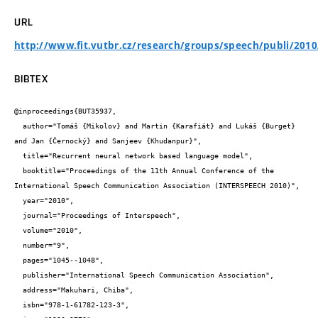
URL
http://www.fit.vutbr.cz/research/groups/speech/publi/201
BIBTEX
@inproceedings{BUT35937,

  author="Tomáš {Mikolov} and Martin {Karafiát} and Lukáš {Burget} 
and Jan {Černocký} and Sanjeev {Khudanpur}",

  title="Recurrent neural network based language model",

  booktitle="Proceedings of the 11th Annual Conference of the 
International Speech Communication Association (INTERSPEECH 2010)",

  year="2010",

  journal="Proceedings of Interspeech",

  volume="2010",

  number="9",

  pages="1045--1048",

  publisher="International Speech Communication Association",

  address="Makuhari, Chiba",

  isbn="978-1-61782-123-3",
