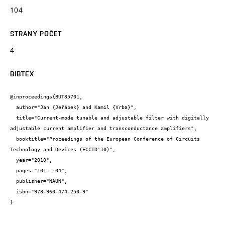
104
STRANY POČET
4
BIBTEX
@inproceedings{BUT35701,

  author="Jan {Jeřábek} and Kamil {Vrba}",

  title="Current-mode tunable and adjustable filter with digitally 
adjustable current amplifier and transconductance amplifiers",

  booktitle="Proceedings of the European Conference of Circuits 
Technology and Devices (ECCTD'10)",

  year="2010",

  pages="101--104",

  publisher="NAUN",

  isbn="978-960-474-250-9"

}