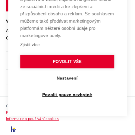
technické
Podnikavá univerzita / ContriBUTe
Mezinárodní dohody
ze sociálních médií a ke zlepšení a
Open Science
v
Bezpečná univerzita
přizpůsobení obsahu a reklam. Se souhlasem
Univerzitní sítě
Brně
Projekty
můžeme také předávat marketingovým
VYSOKÉ UČENÍ TECHNICKÉ V BRNĚ
Vyznamenání
platformám některé osobní údaje pro
Projekty ze strukturálních fondů
Antonínská 548/1
www.vut.cz
marketingové účely.
Organizační struktura
602 00 Brno
vut@vutbr.cz
Specifický výzkum
Zjistit více
Úřední deska
Ochrana osobních údajů
POVOLIT VŠE
(externí
Pracovní příležitosti
Nastavení
odkaz)
Podpora a rozvoj zaměstnanců a studujících
Povolit pouze nezbytné
Rovné příležitosti
Copyright © 2026 VUT
Sociální bezpečí
Prohlášení o přístupnosti
HR Award
Informace o používání cookies
Kontakty