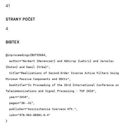
41
STRANY POČET
4
BIBTEX
@inproceedings{BUT35684,

  author="Norbert {Herencsár} and Abhirup {Lahiri} and Jaroslav 
{Koton} and Kamil {Vrba}",

  title="Realizations of Second-Order Inverse Active Filters Using 
Minimum Passive Components and DDCCs",

  booktitle="In Proceeding of the 33rd International Conference on 
Telecommunications and Signal Processing - TSP 2010",

  year="2010",

  pages="38--41",

  publisher="Asszisztencia Szervezo Kft.",

  isbn="978-963-88981-0-4"

}