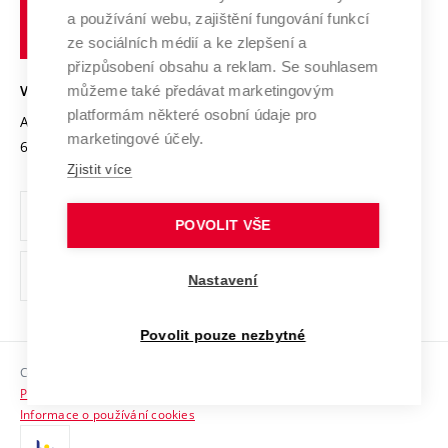
učení
Služby univerzity
Transfer znalostí
a používání webu, zajištění fungování funkcí
technické
Podnikavá univerzita / ContriBUTe
Mezinárodní dohody
ze sociálních médií a ke zlepšení a
Open Science
v
Bezpečná univerzita
přizpůsobení obsahu a reklam. Se souhlasem
Univerzitní sítě
Brně
Projekty
můžeme také předávat marketingovým
VYSOKÉ UČENÍ TECHNICKÉ V BRNĚ
Vyznamenání
platformám některé osobní údaje pro
Projekty ze strukturálních fondů
Antonínská 548/1
www.vut.cz
marketingové účely.
Organizační struktura
602 00 Brno
vut@vutbr.cz
Specifický výzkum
Zjistit více
Úřední deska
Ochrana osobních údajů
POVOLIT VŠE
(externí
Pracovní příležitosti
Nastavení
odkaz)
Podpora a rozvoj zaměstnanců a studujících
Povolit pouze nezbytné
Rovné příležitosti
Copyright © 2026 VUT
Sociální bezpečí
Prohlášení o přístupnosti
HR Award
Informace o používání cookies