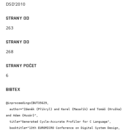
DSD'2010
STRANY OD
263
STRANY DO
268
STRANY POČET
6
BIBTEX
@inproceedings{BUT35629,

  author="Zdeněk {Přikryl} and Karel {Masařík} and Tomáš {Hruška} 
and Adam {Husár}",

  title="Generated Cycle-Accurate Profiler for C Language",

  booktitle="13th EUROMICRO Conference on Digital System Design, 