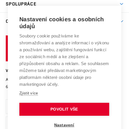
Harmonogram akademického roku
Zpracování osobních údajů studentů
Sociální bezpečí
SPOLUPRÁCE
Celoživotní vzdělávání
Brno
Podpora excelence
Závěrečné práce
Studium bez bariér
Zpracování osobních údajů uchazečů o studium
Firemní spolupráce
Nastavení cookies a osobních
Mezinárodní vědecká rada
O UNIVERZITĚ
Doktorské studium
Podpora podnikání
E-přihláška
údajů
Zahraniční spolupráce
Systém zajišťování kvality výzkumu
Profil univerzity
Soubory cookie používáme ke
Spolupráce se školami
Vysoké
Výzkumné infrastruktury
shromažďování a analýze informací o výkonu
Udržitelná univerzita
učení
Služby univerzity
Transfer znalostí
a používání webu, zajištění fungování funkcí
technické
Podnikavá univerzita / ContriBUTe
Mezinárodní dohody
ze sociálních médií a ke zlepšení a
Open Science
v
Bezpečná univerzita
přizpůsobení obsahu a reklam. Se souhlasem
Univerzitní sítě
Brně
Projekty
můžeme také předávat marketingovým
VYSOKÉ UČENÍ TECHNICKÉ V BRNĚ
Vyznamenání
platformám některé osobní údaje pro
Projekty ze strukturálních fondů
Antonínská 548/1
www.vut.cz
marketingové účely.
Organizační struktura
602 00 Brno
vut@vutbr.cz
Specifický výzkum
Zjistit více
Úřední deska
Ochrana osobních údajů
POVOLIT VŠE
(externí
Pracovní příležitosti
Nastavení
odkaz)