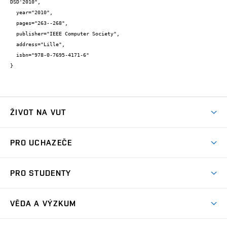
DSD'2010",

  year="2010",

  pages="263--268",

  publisher="IEEE Computer Society",

  address="Lille",

  isbn="978-0-7695-4171-6"

}
ŽIVOT NA VUT
Atmosféra VUT
PRO UCHAZEČE
Prostory školy
Proč na VUT
Koleje
PRO STUDENTY
Studijní programy
Stravování
Předměty
Studijní předpisy
Studium a stáže v zahraničí
Stipendia
Dny otevřených dveří
VĚDA A VÝZKUM
Sport na VUT
(externí
Studijní programy
Poplatky za studium
Uznání zahraničního vzdělání
Knihovny
Aktivity pro juniory
Studentský život
odkaz)
Věda a výzkum na VUT