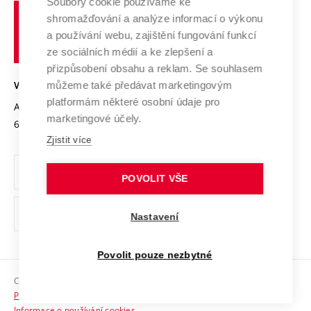
Soubory cookie používáme ke
Spolupráce se školami
Vysoké
Výzkumné infrastruktury
shromažďování a analýze informací o výkonu
Udržitelná univerzita
učení
Služby univerzity
Transfer znalostí
a používání webu, zajištění fungování funkcí
technické
Podnikavá univerzita / ContriBUTe
Mezinárodní dohody
ze sociálních médií a ke zlepšení a
Open Science
v
Bezpečná univerzita
přizpůsobení obsahu a reklam. Se souhlasem
Univerzitní sítě
Brně
Projekty
můžeme také předávat marketingovým
VYSOKÉ UČENÍ TECHNICKÉ V BRNĚ
Vyznamenání
platformám některé osobní údaje pro
Projekty ze strukturálních fondů
Antonínská 548/1
www.vut.cz
marketingové účely.
Organizační struktura
602 00 Brno
vut@vutbr.cz
Specifický výzkum
Zjistit více
Úřední deska
Ochrana osobních údajů
POVOLIT VŠE
(externí
Pracovní příležitosti
Nastavení
odkaz)
Podpora a rozvoj zaměstnanců a studujících
Povolit pouze nezbytné
Rovné příležitosti
Copyright © 2026 VUT
Sociální bezpečí
Prohlášení o přístupnosti
HR Award
Informace o používání cookies