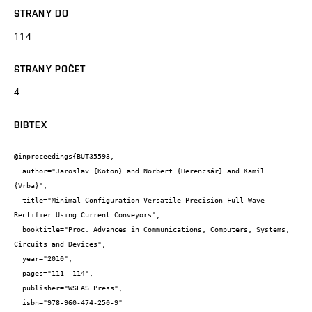
STRANY DO
114
STRANY POČET
4
BIBTEX
@inproceedings{BUT35593,

  author="Jaroslav {Koton} and Norbert {Herencsár} and Kamil 
{Vrba}",

  title="Minimal Configuration Versatile Precision Full-Wave 
Rectifier Using Current Conveyors",

  booktitle="Proc. Advances in Communications, Computers, Systems, 
Circuits and Devices",

  year="2010",

  pages="111--114",

  publisher="WSEAS Press",

  isbn="978-960-474-250-9"
