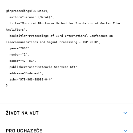
@inproceedings{BUT35534,

  author="Jaromír {Mačák}",

  title="Modified Blockwise Method for Simulation of Guitar Tube 
Amplifiers",

  booktitle="Proceedings of 33rd International Conference on 
Telecommunications and Signal Processing - TSP 2010",

  year="2010",

  number="1",

  pages="47--51",

  publisher="Asszisztencia Szervezo Kft",

  address="Budapest",

  isbn="978-963-88981-0-4"

}
ŽIVOT NA VUT
Atmosféra VUT
PRO UCHAZEČE