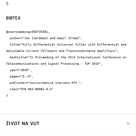
5
BIBTEX
@inproceedings{BUT35381,

  author="Jan {Jeřábek} and Kamil {Vrba}",

  title="Fully Differential Universal Filter with Differential and 
Adjustable Current Followers and Transconductance Amplifiers",

  booktitle="In Proceeding of the 33rd International Conference on 
Telecommunications and Signal Processing - TSP 2010",

  year="2010",

  pages="5--9",

  publisher="Asszisztencia Szervezo Kft.",

  isbn="978-963-88981-0-4"

}
ŽIVOT NA VUT