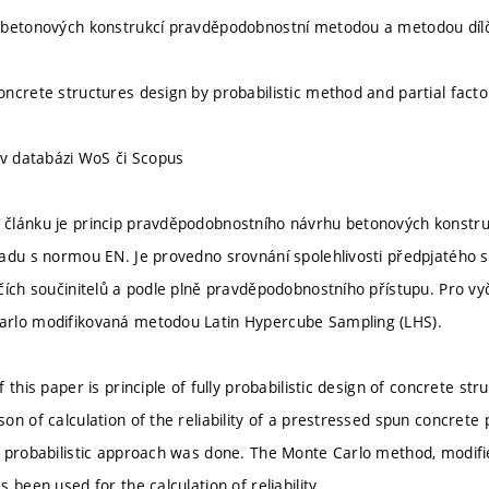
betonových konstrukcí pravděpodobnostní metodou a metodou dílčíc
ncrete structures design by probabilistic method and partial fact
 v databázi WoS či Scopus
článku je princip pravděpodobnostního návrhu betonových konstr
adu s normou EN. Je provedno srovnání spolehlivosti předpjatého 
ích součinitelů a podle plně pravděpodobnostního přístupu. Pro vyčí
rlo modifikovaná metodou Latin Hypercube Sampling (LHS).
 this paper is principle of fully probabilistic design of concrete s
n of calculation of the reliability of a prestressed spun concrete 
 probabilistic approach was done. The Monte Carlo method, modif
 been used for the calculation of reliability..