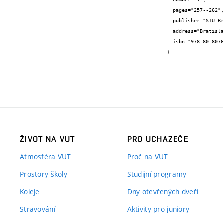
  pages="257--262",

  publisher="STU Bratislava",

  address="Bratislava",

  isbn="978-80-8076-089-2"

}
ŽIVOT NA VUT
PRO UCHAZEČE
Atmosféra VUT
Proč na VUT
Prostory školy
Studijní programy
Koleje
Dny otevřených dveří
Stravování
Aktivity pro juniory