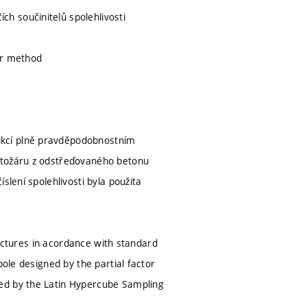
h součinitelů spolehlivosti
or method
ukcí plně pravděpodobnostním
stožáru z odstřeďovaného betonu
slení spolehlivosti byla použita
tructures in acordance with standard
pole designed by the partial factor
ied by the Latin Hypercube Sampling