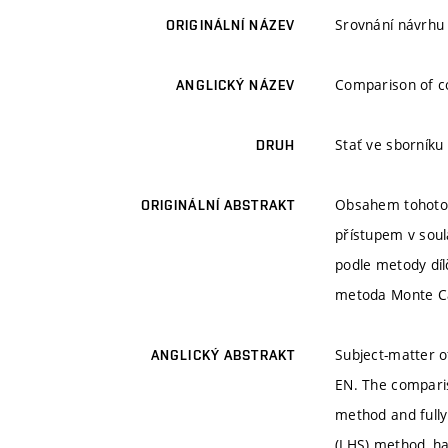
Srovnání návrhu 
ORIGINÁLNÍ NÁZEV
Comparison of co
ANGLICKÝ NÁZEV
Stať ve sborníku
DRUH
Obsahem tohoto 
ORIGINÁLNÍ ABSTRAKT
přístupem v soul
podle metody dílč
metoda Monte Ca
Subject-matter of
ANGLICKÝ ABSTRAKT
EN. The compariso
method and fully
(LHS) method, has