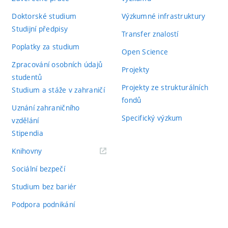
Doktorské studium
Výzkumné infrastruktury
Studijní předpisy
Transfer znalostí
Poplatky za studium
Open Science
Zpracování osobních údajů
Projekty
studentů
Projekty ze strukturálních
Studium a stáže v zahraničí
fondů
Uznání zahraničního
Specifický výzkum
vzdělání
Stipendia
(externí
Knihovny
odkaz)
Sociální bezpečí
Studium bez bariér
Podpora podnikání