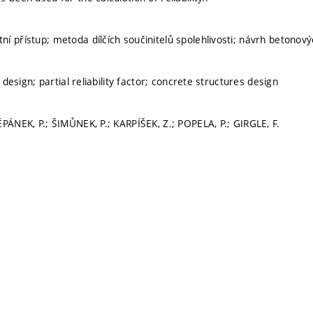
í přístup; metoda dílčích součinitelů spolehlivosti; návrh betonový
c design; partial reliability factor; concrete structures design
ĚPÁNEK, P.; ŠIMŮNEK, P.; KARPÍŠEK, Z.; POPELA, P.; GIRGLE, F.