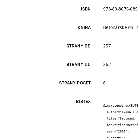
978-80-8076-089
ISBN
Betonárske dni 
KNIHA
257
STRANY OD
262
STRANY DO
6
STRANY POČET
BIBTEX
@inproceedings{BUT3
  author="Ivana {Laníková} and Petr {Štěpánek} and Petr {Šimůnek} and Zdeněk {Karpíšek} and Pavel {Popela} and František {Girgle}",

  title="Srovnání návrhu betonových konstrukcí pravděpodobnostní metodou a metodou dílčích součinitelů spolehlivosti",

  booktitle="Betonárske dni 2010 Zborník prednášok",

  year="2010",

  number="1",
