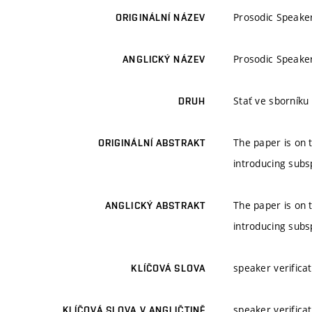
Prosodic Speaker
ORIGINÁLNÍ NÁZEV
Prosodic Speaker
ANGLICKÝ NÁZEV
Stať ve sborník
DRUH
The paper is on 
ORIGINÁLNÍ ABSTRAKT
introducing sub
The paper is on 
ANGLICKÝ ABSTRAKT
introducing sub
speaker verifica
KLÍČOVÁ SLOVA
speaker verifica
KLÍČOVÁ SLOVA V ANGLIČTINĚ