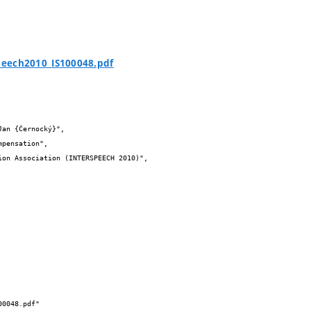
peech2010_IS100048.pdf