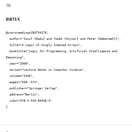
16
BIBTEX
@inproceedings{BUT34278,

  author="Iosif {Radu} and Tomáš {Vojnar} and Peter {Habermehl}",

  title="A Logic of Singly Indexed Arrays",

  booktitle="Logic for Programming, Artificial Intelligence and 
Reasoning",

  year="2008",

  series="Lecture Notes in Computer Science",

  volume="5330",

  pages="558--573",

  publisher="Springer Verlag",

  address="Berlin",

  isbn="978-3-540-89438-4"

}