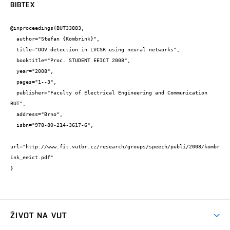
BIBTEX
@inproceedings{BUT33883,

  author="Stefan {Kombrink}",

  title="OOV detection in LVCSR using neural networks",

  booktitle="Proc. STUDENT EEICT 2008",

  year="2008",

  pages="1--3",

  publisher="Faculty of Electrical Engineering and Communication 
BUT",

  address="Brno",

  isbn="978-80-214-3617-6",

url="http://www.fit.vutbr.cz/research/groups/speech/publi/2008/kombr
ink_eeict.pdf"

}
ŽIVOT NA VUT