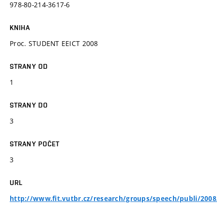
978-80-214-3617-6
KNIHA
Proc. STUDENT EEICT 2008
STRANY OD
1
STRANY DO
3
STRANY POČET
3
URL
http://www.fit.vutbr.cz/research/groups/speech/publi/2008