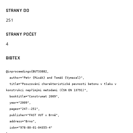
STRANY DO
251
STRANY POČET
4
BIBTEX
@inproceedings{BUT33882,

  author="Petr {Misák} and Tomáš {Vymazal}",

  title="Posuzování charakteristické pevnosti betonu v tlaku v 
konstrukci nepřímými metodami (ČSN EN 13791)",

  booktitle="Construmat 2009",

  year="2009",

  pages="247--251",

  publisher="FAST VUT v Brně",

  address="Brno",

  isbn="978-80-01-04355-4"
