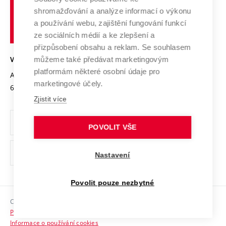
Vysoké
Výzkumné infrastruktury
shromažďování a analýze informací o výkonu
Udržitelná univerzita
učení
Služby univerzity
Transfer znalostí
a používání webu, zajištění fungování funkcí
technické
Podnikavá univerzita / ContriBUTe
Mezinárodní dohody
ze sociálních médií a ke zlepšení a
Open Science
v
Bezpečná univerzita
přizpůsobení obsahu a reklam. Se souhlasem
Univerzitní sítě
Brně
Projekty
můžeme také předávat marketingovým
VYSOKÉ UČENÍ TECHNICKÉ V BRNĚ
Vyznamenání
platformám některé osobní údaje pro
Projekty ze strukturálních fondů
Antonínská 548/1
www.vut.cz
marketingové účely.
Organizační struktura
602 00 Brno
vut@vutbr.cz
Specifický výzkum
Zjistit více
Úřední deska
Ochrana osobních údajů
POVOLIT VŠE
(externí
Pracovní příležitosti
Nastavení
odkaz)
Podpora a rozvoj zaměstnanců a studujících
Povolit pouze nezbytné
Rovné příležitosti
Copyright © 2026 VUT
Sociální bezpečí
Prohlášení o přístupnosti
HR Award
Informace o používání cookies